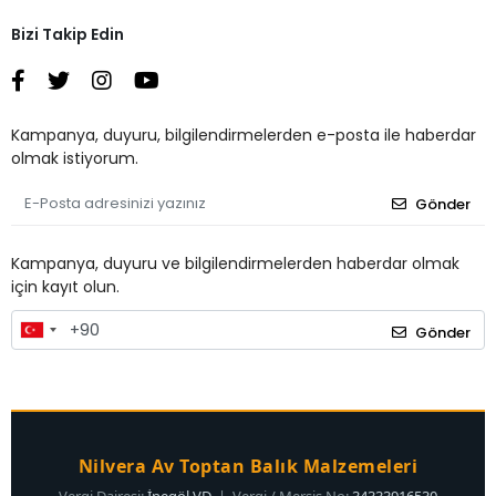
Bizi Takip Edin
Kampanya, duyuru, bilgilendirmelerden e-posta ile haberdar
olmak istiyorum.
Gönder
Kampanya, duyuru ve bilgilendirmelerden haberdar olmak
için kayıt olun.
Gönder
Nilvera Av Toptan Balık Malzemeleri
Vergi Dairesi:
İnegöl VD
| Vergi / Mersis No:
34333916530