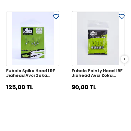
Fubelo Spike Head LRF
Fubelo Pointy Head LRF
Jighead Avcı Zoka
Jighead Avcı Zoka
Serisi (10 No İğne - 5
Serisi (Özel Stoperli - 5
Adet)
Adet)
125,00 TL
90,00 TL