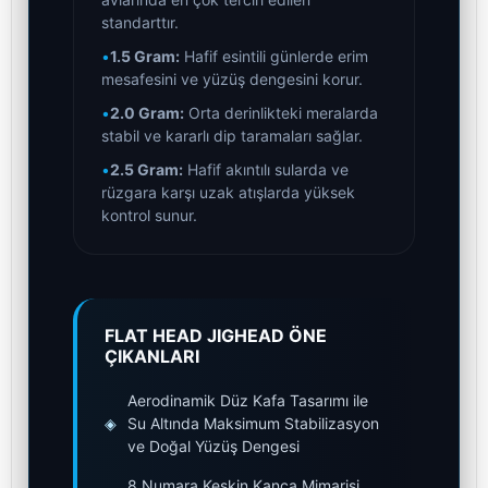
standarttır.
•
1.5 Gram:
Hafif esintili günlerde erim
mesafesini ve yüzüş dengesini korur.
•
2.0 Gram:
Orta derinlikteki meralarda
stabil ve kararlı dip taramaları sağlar.
•
2.5 Gram:
Hafif akıntılı sularda ve
rüzgara karşı uzak atışlarda yüksek
kontrol sunur.
FLAT HEAD JIGHEAD ÖNE
ÇIKANLARI
Aerodinamik Düz Kafa Tasarımı ile
◈
Su Altında Maksimum Stabilizasyon
ve Doğal Yüzüş Dengesi
8 Numara Keskin Kanca Mimarisi