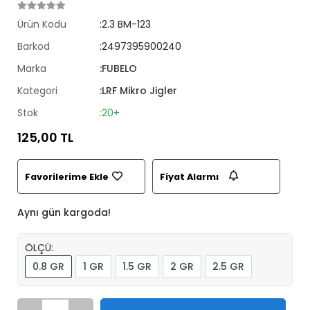
Ürün Kodu
:2.3 BM-123
Barkod
:2497395900240
Marka
:FUBELO
Kategori
:LRF Mikro Jigler
Stok
:20+
125,00 TL
Favorilerime Ekle
Fiyat Alarmı
Aynı gün kargoda!
ÖLÇÜ:
0.8 GR
1 GR
1.5 GR
2 GR
2.5 GR