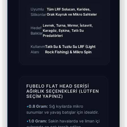
Uyumlu
Tüm LRF Solucan, Karides,
Silikonlar
Orak Kuyruk ve Mikro Sahteler
Levrek, Turna, Mırmır, İstavrit,
Hedef
Karagöz, Eşkina, Tatlı Su
Balıklar
Predatörleri
Kullanım
Tatlı Su & Tuzlu Su LRF (Light
Alanı
Rock Fishing) & Mikro Spin
FUBELO FLAT HEAD SERISI
AĞIRLIK SEÇENEKLERI (LÜTFEN
SEÇIM YAPINIZ)
•
0.8 Gram:
Sığ kıyılarda mikro
sunumlar ve yavaş batışlar için idealdir.
•
1.0 Gram:
Sakin havalarda ve liman içi
avlarında en çok tercih edilen