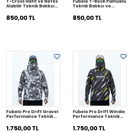
T-Cross Hafif ve Nefes
Fubelo T-Rock Pamuklu
Alabilir Teknik Balıkçı
Teknik Balıkçı ve
Tişörtü - Gri
Outdoor Tişörtü -
Beyaz
850,00 TL
850,00 TL
Fubelo Pro Drift Gravel
Fubelo Pro Drift Windie
Performance Teknik
Performance Teknik
Outdoor ve Bisiklet
Outdoor ve Bisiklet
Tişörtü - Gri (2XL
Tişörtü - Siyah (2XL
1.750,00 TL
1.750,00 TL
Beden)
Beden)