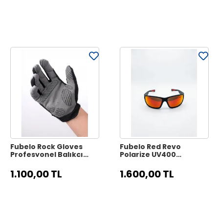
Fubelo Rock Gloves
Fubelo Red Revo
Profesyonel Balıkçı
Polarize UV400
Eldiveni - L Beden
Premium Balıkçı Güneş
Gözlüğü
1.100,00 TL
1.600,00 TL