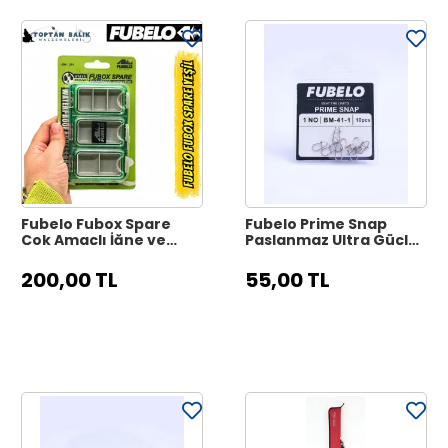
Fubelo Fubox Spare
Fubelo Prime Snap
Çok Amaçlı İğne ve
Paslanmaz Ultra Güçlü
Klips Kutusu - Haki Yeşil
Balıkçı Klipsi No: 1
200,00 TL
55,00 TL