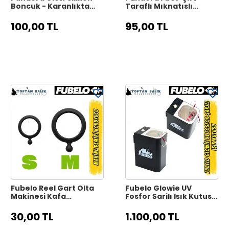
Boncuk - Karanlıkta
Taraflı Mıknatıslı
Parlayan Fosforlu
Jighead LRF Aksesuar
Boncuk 100 Adet
Kutusu
100,00 TL
95,00 TL
Fubelo Reel Gart Olta
Fubelo Glowie UV
Makinesi Kafa
Fosfor Şarjlı Işık Kutusu
Koruyucu Kılıf - S
- Siyah
Beden
30,00 TL
1.100,00 TL