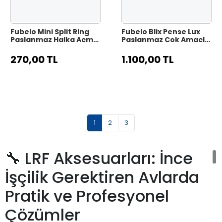
Fubelo Mini Split Ring
Fubelo Blix Pense Lux
Paslanmaz Halka Açma
Paslanmaz Çok Amaçlı
Pensesi - Turuncu
Balıkçı Pensesi - Mavi
270,00 TL
1.100,00 TL
1
2
3
🔧 LRF Aksesuarları: İnce
İşçilik Gerektiren Avlarda
Pratik ve Profesyonel
Çözümler