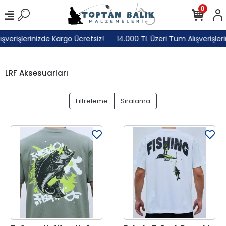
0
erişlerinizde Kargo Ücretsiz!
14.000 TL Üzeri Tüm Alışverişlerini
LRF Aksesuarları
Filtreleme
Sıralama