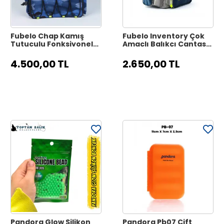
Fubelo Chap Kamış
Fubelo Inventory Çok
Tutuculu Fonksiyonel
Amaçlı Balıkçı Çantası
Balıkçı Sırt Çantası -
- Okyanus Mavisi
Okyanus Mavisi
4.500,00 TL
2.650,00 TL
Pandora Glow Silikon
Pandora Pb07 Çift