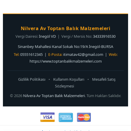
Nilvera Av Toptan Balık Malzemeleri
Vergi Dairesi:
İnegöl VD
| Vergi / Mersis No:
34333916530
Sinanbey Mahallesi Kanal Sokak No:19/A İnegöl-BURSA
Tel:
05551612345 |
E-Posta:
itimatav42@gmail.com
|
Web:
https://www.toptanbalikmalzemeleri.com
Gizlilik Politikası
•
Kullanım Koşulları
•
Mesafeli Satış
Sözleşmesi
© 2026
Nilvera Av Toptan Balık Malzemeleri
. Tüm Hakları Saklıdır.