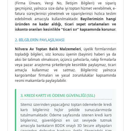
(Firma Ünvanı, Vergi No, İletişim Bilgileri) ve sipariş
geçmişiniz, yalnızca size daha iyi toptan hizmet verebilmek, e-
fatura süreçlerinizi yönetmek ve siparişlerinizi hızlıca teslim
edebilmek amacıyla kullanılmaktadır.
Bayilerimizin hangi
üründen ne kadar aldığı, ticari sepet ortalamaları ve
iskonto oranları kesinlikle "ticari sır" kapsamında korunur.
2. BİLGİLERİN PAYLAŞILMASI
Nilvera Av Toptan Balık Malzemeleri
, üyelik formlarından
topladığı bilgileri, söz konusu üyenin (bayinin) haberi ya da
aksi bir talimatı olmaksızın, üçüncü şahıslarla, rakip firmalarla
veya pazar araştırma şirketleriyle kesinlikle paylaşmaz, ticari
amaçla kullanmaz ve satmaz. Bilgileriniz yalnızca
kargo/ambar firmaları ve yasal zorunluluklar kapsamında
resmi makamlarla paylaşılabilir.
3. KREDİ KARTI VE ÖDEME GÜVENLİĞİ (SSL)
Sitemiz üzerinden yapacağınız toptan ödemelerde kredi
kartı bilgileriniz hiçbir şekilde sunucularımızda
tutulmamaktadır. Ödeme sayfasında istenen kredi kartı
bilgileriniz, güvenliğinizi en üst seviyede tutmak
amacıyla bankaların BDDK onaylı 3D Secure altyapıları
üzerinden doğrudan bankaya iletilir. Sitemizdeki tüm