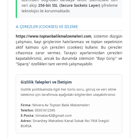
veri akışı
256-bit SSL (Secure Sockets Layer)
şifreleme
teknolojisi ile korunmaktadır.
4. ÇEREZLER (COOKIES) VE İZLEME
https://www.toptanbalikmalzemeleri.com
, sistemin düzgün
çalışması, bayi girişlerinin hatırlanması ve toptan sepetinizin
aktif kalması için çerezleri (cookies) kullanır. Bu çerezler
cihazınıza zarar vermez. Tarayıcı ayarlarınızdan çerezleri
kapatabilirsiniz, ancak bu durumda sitemizin "Bayi Girişi" ve
"Sipariş" özellikleri tam verimli çalışmayabilir.
Gizlilik Talepleri ve İletişim
Gizlilik politikamızla ilgili her türlü soru, görüş ve veri silme
talebiniz için tarafımıza aşağıdaki bilgilerden ulaşabilirsiniz:
Firma:
Nilvera Av Toptan Balık Malzemeleri
Telefon:
05551612345
E-Posta:
itimatav42@gmail.com
Adres:
Sinanbey Mahallesi Kanal Sokak No:19/A İnegöl-
BURSA