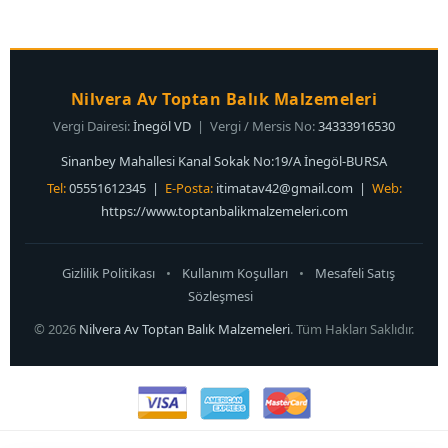
Nilvera Av Toptan Balık Malzemeleri
Vergi Dairesi:
İnegöl VD
| Vergi / Mersis No:
34333916530
Sinanbey Mahallesi Kanal Sokak No:19/A İnegöl-BURSA
Tel:
05551612345 |
E-Posta:
itimatav42@gmail.com
|
Web:
https://www.toptanbalikmalzemeleri.com
Gizlilik Politikası
•
Kullanım Koşulları
•
Mesafeli Satış
Sözleşmesi
© 2026
Nilvera Av Toptan Balık Malzemeleri
. Tüm Hakları Saklıdır.