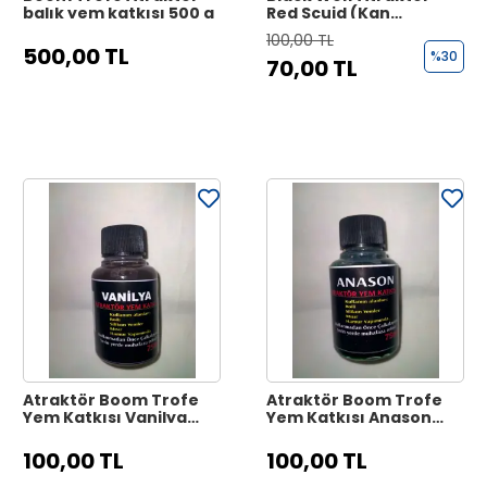
balık yem katkısı 500 g
Red Scuid (Kan
solucanı) 40ml
100,00 TL
500,00 TL
%30
70,00 TL
Atraktör Boom Trofe
Atraktör Boom Trofe
Yem Katkısı Vanilya
Yem Katkısı Anason
75Ml
75Ml
100,00 TL
100,00 TL