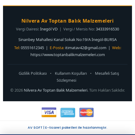
Nilvera Av Toptan Balık Malzemeleri
Vergi Dairesi:
İnegöl VD
| Vergi / Mersis No:
34333916530
Sinanbey Mahallesi Kanal Sokak No:19/A İnegöl-BURSA
Tel:
05551612345 |
E-Posta:
itimatav42@gmail.com
|
Web:
https://www.toptanbalikmalzemeleri.com
Gizlilik Politikası
•
Kullanım Koşulları
•
Mesafeli Satış
Sözleşmesi
© 2026
Nilvera Av Toptan Balık Malzemeleri
. Tüm Hakları Saklıdır.
AV SOFT | E-ticaret paketleri ile hazırlanmıştır.