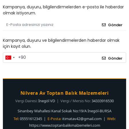
Kampanya, duyuru, bilgilendirmelerden e-posta ile haberdar
olmak istiyorum.
Gönder
Kampanya, duyuru ve bilgilendirmelerden haberdar olmak
için kayıt olun.
Gönder
Nilvera Av Toptan Balık Malzemeleri
Vergi Dairesi:
İnegöl VD
| Vergi / Mersis No:
34333916530
Sinanbey Mahallesi Kanal Sokak No:19/A İnegöl-BURSA
Tel:
05551612345 |
E-Posta:
itimatav42@gmail.com
|
Web:
https://www.toptanbalikmalzemeleri.com