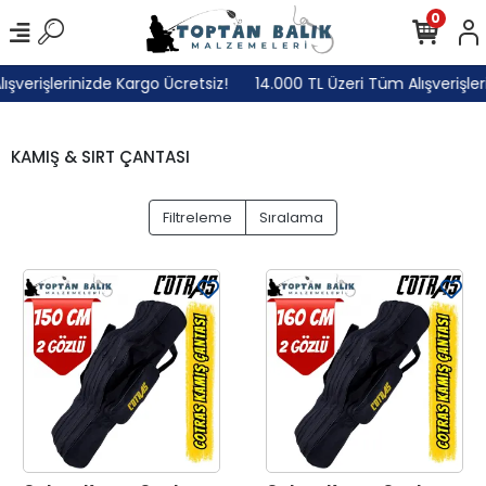
0
erişlerinizde Kargo Ücretsiz!
14.000 TL Üzeri Tüm Alışverişlerin
KAMIŞ & SIRT ÇANTASI
Filtreleme
Sıralama