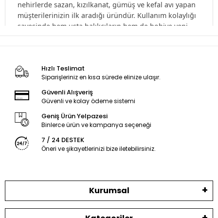
nehirlerde sazan, kızılkanat, gümüş ve kefal avı yapan
müşterilerinizin ilk aradığı üründür. Kullanım kolaylığı
sayesinde hem usta balıkçıların hem de hobiye yeni
başlayanların tercih ettiği bu demirbaş ürün grubunu,
bayilerinize özel toptan fiyatlarla
sunuyoruz.
Hızlı Teslimat
İhtiyaca Göre Materyal ve Boy Seçenekleri
Siparişleriniz en kısa sürede elinize ulaşır.
3 metreden başlayarak 9 metre ve üzerine kadar ulaşan geniş
Güvenli Alışveriş
boy skalamızda, her bütçeye uygun iki ana materyal grubu
Güvenli ve kolay ödeme sistemi
bulunmaktadır:
Geniş Ürün Yelpazesi
Binlerce ürün ve kampanya seçeneği
🌿 Karbon Göl Kamışları
7 / 24 DESTEK
Uzun süreli avlarda kolu yormayan, tüy gibi hafif yapıya
Öneri ve şikayetlerinizi bize iletebilirsiniz.
sahiptir. Rüzgarlı havalarda eğilmeyi en aza indiren sert
aksiyonu ile profesyonel müşterilerinizin favorisidir.
🪵 Fiber Göl Kamışları
Kurumsal
Esnekliği ve yüksek kırılma direnci ile öne çıkar. Hobi amaçlı
hafta sonu balıkçıları ve çocuklar için en uygun maliyetli,