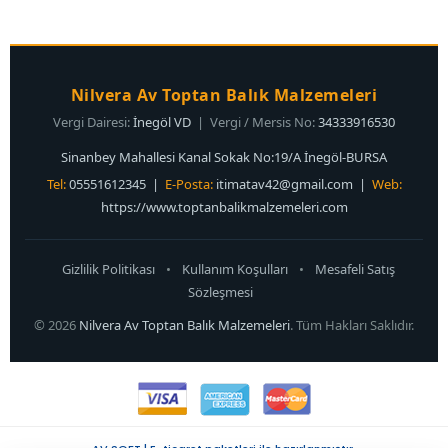
oluşturun.
Nilvera Av Toptan Balık Malzemeleri
Vergi Dairesi:
İnegöl VD
| Vergi / Mersis No:
34333916530
Sinanbey Mahallesi Kanal Sokak No:19/A İnegöl-BURSA
Tel:
05551612345 |
E-Posta:
itimatav42@gmail.com
|
Web:
https://www.toptanbalikmalzemeleri.com
Gizlilik Politikası
•
Kullanım Koşulları
•
Mesafeli Satış
Sözleşmesi
© 2026
Nilvera Av Toptan Balık Malzemeleri
. Tüm Hakları Saklıdır.