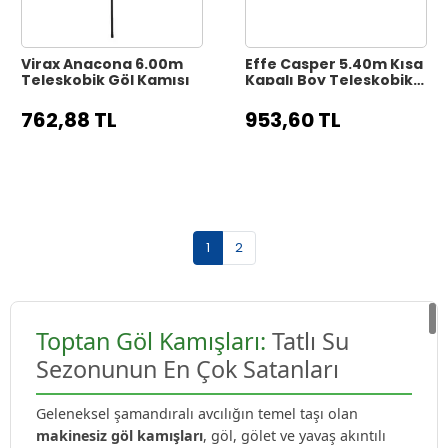
Virax Anacona 6.00m
Effe Casper 5.40m Kısa
Teleskobik Göl Kamışı
Kapalı Boy Teleskobik
Göl Kamışı
762,88 TL
953,60 TL
1
2
Toptan Göl Kamışları:
Tatlı Su
Sezonunun En Çok Satanları
Geleneksel şamandıralı avcılığın temel taşı olan
makinesiz göl kamışları
, göl, gölet ve yavaş akıntılı