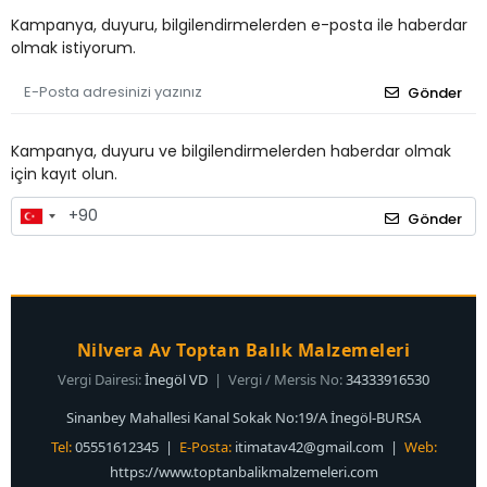
Kampanya, duyuru, bilgilendirmelerden e-posta ile haberdar
olmak istiyorum.
Gönder
Kampanya, duyuru ve bilgilendirmelerden haberdar olmak
için kayıt olun.
Gönder
Nilvera Av Toptan Balık Malzemeleri
Vergi Dairesi:
İnegöl VD
| Vergi / Mersis No:
34333916530
Sinanbey Mahallesi Kanal Sokak No:19/A İnegöl-BURSA
Tel:
05551612345 |
E-Posta:
itimatav42@gmail.com
|
Web:
https://www.toptanbalikmalzemeleri.com