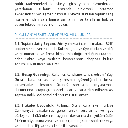
Balık Malzemeleri
ile Site'ye giriş yapan, hizmetlerden
yararlanan Kullanıcı arasında elektronik ortamda
akdedilmiştir. Sözleşmenin konusu, Site'de sunulan toptan satış
hizmetlerinden yararlanma şartlarının ve tarafların hak ve
yükümlülüklerinin belirlenmesidir.
2. KULLANIM ŞARTLARI VE YÜKÜMLÜLÜKLER
2.1. Toptan Satış Beyanı:
Site, yalnızca ticari firmalara (B2B)
toptan hizmet vermektedir. Kullanıcı, siteye üye olurken verdiği
vergi numarası ve firma bilgilerinin doğru olduğunu taahhüt
eder. Sahte veya yetkisiz beyanlardan doğacak hukuki
sorumluluk Kullanıcı'ya aittir.
2.2. Hesap Güvenliği:
Kullanıcı, kendisine tahsis edilen "Bayi
Girişi" kullanıcı adı ve şifresinin güvenliğinden bizzat
sorumludur. Hesabın üçüncü şahıslarla paylaşılması
durumunda ortaya çıkabilecek ticari zararlardan
Nilvera Av
Toptan Balık Malzemeleri
sorumlu tutulamaz.
2.3. Hukuka Uygunluk:
Kullanıcı, Site'yi kullanırken Türkiye
Cumhuriyeti yasalarına, genel ahlak kurallarına ve işbu
sözleşme hükümlerine uygun davranmakla yükümlüdür.
Site'nin altyapısına zarar verecek işlemler, siber saldırılar veya
veri madenciliği yapmak kesinlikle yasaktır.