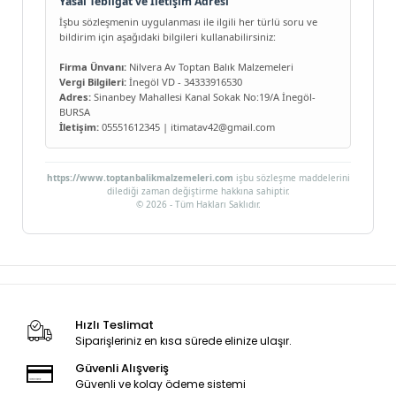
Yasal Tebligat ve İletişim Adresi
İşbu sözleşmenin uygulanması ile ilgili her türlü soru ve
bildirim için aşağıdaki bilgileri kullanabilirsiniz:
Firma Ünvanı:
Nilvera Av Toptan Balık Malzemeleri
Vergi Bilgileri:
İnegöl VD - 34333916530
Adres:
Sinanbey Mahallesi Kanal Sokak No:19/A İnegöl-
BURSA
İletişim:
05551612345 |
itimatav42@gmail.com
https://www.toptanbalikmalzemeleri.com
işbu sözleşme maddelerini
dilediği zaman değiştirme hakkına sahiptir.
© 2026 - Tüm Hakları Saklıdır.
Hızlı Teslimat
Siparişleriniz en kısa sürede elinize ulaşır.
Güvenli Alışveriş
Güvenli ve kolay ödeme sistemi