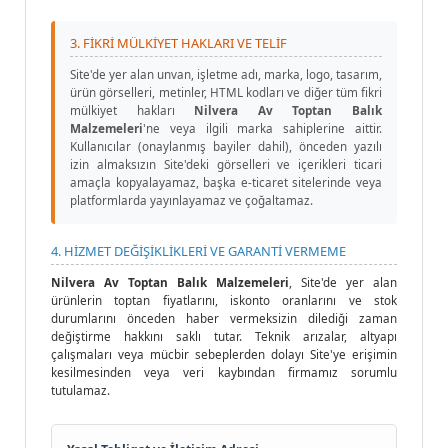
3. FİKRİ MÜLKİYET HAKLARI VE TELİF
Site'de yer alan unvan, işletme adı, marka, logo, tasarım,
ürün görselleri, metinler, HTML kodları ve diğer tüm fikri
mülkiyet hakları
Nilvera Av Toptan Balık
Malzemeleri
'ne veya ilgili marka sahiplerine aittir.
Kullanıcılar (onaylanmış bayiler dahil), önceden yazılı
izin almaksızın Site'deki görselleri ve içerikleri ticari
amaçla kopyalayamaz, başka e-ticaret sitelerinde veya
platformlarda yayınlayamaz ve çoğaltamaz.
4. HİZMET DEĞİŞİKLİKLERİ VE GARANTİ VERMEME
Nilvera Av Toptan Balık Malzemeleri
, Site'de yer alan
ürünlerin toptan fiyatlarını, iskonto oranlarını ve stok
durumlarını önceden haber vermeksizin dilediği zaman
değiştirme hakkını saklı tutar. Teknik arızalar, altyapı
çalışmaları veya mücbir sebeplerden dolayı Site'ye erişimin
kesilmesinden veya veri kaybından firmamız sorumlu
tutulamaz.