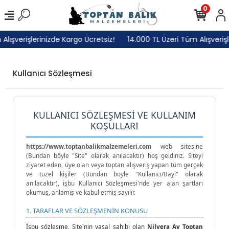
0
lışverişlerinizde Kargo Ücretsiz!
14.000 TL Üzeri Tüm Alışverişl
Kullanıcı Sözleşmesi
KULLANICI SÖZLEŞMESİ VE KULLANIM
KOŞULLARI
https://www.toptanbalikmalzemeleri.com
web sitesine
(Bundan böyle "Site" olarak anılacaktır) hoş geldiniz. Siteyi
ziyaret eden, üye olan veya toptan alışveriş yapan tüm gerçek
ve tüzel kişiler (Bundan böyle "Kullanıcı/Bayi" olarak
anılacaktır), işbu Kullanıcı Sözleşmesi'nde yer alan şartları
okumuş, anlamış ve kabul etmiş sayılır.
1. TARAFLAR VE SÖZLEŞMENİN KONUSU
İşbu sözleşme, Site'nin yasal sahibi olan
Nilvera Av Toptan