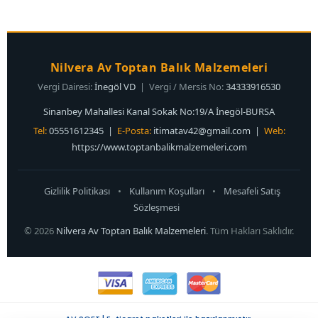
Balıkçılıkta meraların durumuna göre skorer renk sürekli değişiklik
gösterir. Bu yüzden işletmeniz için kesintisiz ve çok alternatifli bir
ürün tedariği sağlamak, müşteri memnuniyetini doğrudan artırır.
Sitemiz, en çok aranan LRF silikonları ve suni yemlerinde dükkan
sahiplerine geniş kutu opsiyonları ve hızlı sevkiyat sunarken,
Nilvera Av Toptan Balık Malzemeleri
perakende alışveriş yapan bireysel balıkçılara da bütçelerini
yormayacak en rekabetçi fiyat garantisini sağlar.
Vergi Dairesi:
İnegöl VD
| Vergi / Mersis No:
34333916530
Sinanbey Mahallesi Kanal Sokak No:19/A İnegöl-BURSA
Tel:
05551612345 |
E-Posta:
itimatav42@gmail.com
|
Web:
https://www.toptanbalikmalzemeleri.com
Gizlilik Politikası
•
Kullanım Koşulları
•
Mesafeli Satış
Sözleşmesi
© 2026
Nilvera Av Toptan Balık Malzemeleri
. Tüm Hakları Saklıdır.