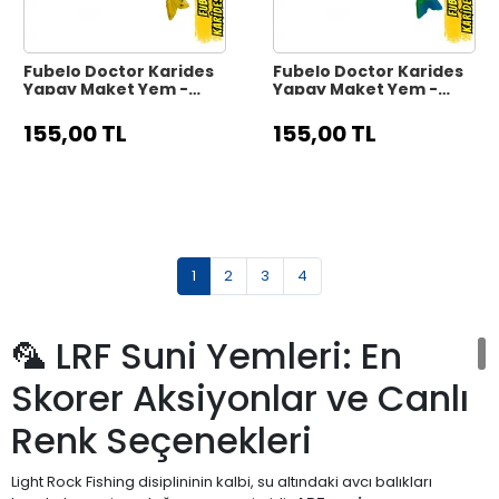
Fubelo Doctor Karides
Fubelo Doctor Karides
Yapay Maket Yem -
Yapay Maket Yem -
Black Leopard Brown 75
White Leopard Green
mm 6.5 g
75 mm 6.5 g
155,00 TL
155,00 TL
1
2
3
4
🦜 LRF Suni Yemleri: En
Skorer Aksiyonlar ve Canlı
Renk Seçenekleri
Light Rock Fishing disiplininin kalbi, su altındaki avcı balıkları