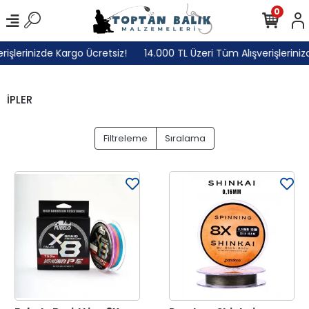
0
şlerinizde Kargo Ücretsiz!
14.000 TL Üzeri Tüm Alışverişlerinizd
İPLER
Filtreleme
Sıralama