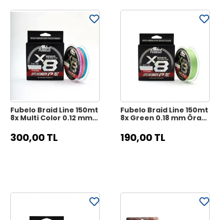
Fubelo Braid Line 150mt
Fubelo Braid Line 150mt
8x Multi Color 0.12 mm
8x Green 0.18 mm Örgü
Örgü İp Misina
İp Misina
300,00 TL
190,00 TL