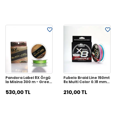
Pandora Label 8X Örgü
Fubelo Braid Line 150mt
İp Misina 300 m - Green
8x Multi Color 0.18 mm
(Yeşil)
Örgü İp Misina
530,00 TL
210,00 TL