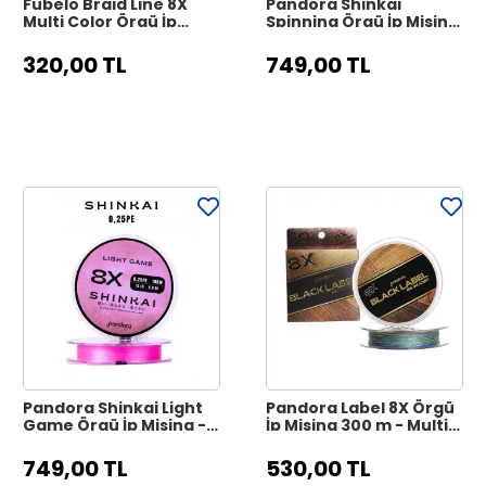
Fubelo Braid Line 8X
Pandora Shinkai
Multi Color Örgü İp
Spinning Örgü İp Misina
Misina 150 m - 0.10 mm
150 m - 0.16 mm Dark
Green
320,00 TL
749,00 TL
Pandora Shinkai Light
Pandora Label 8X Örgü
Game Örgü İp Misina -
İp Misina 300 m - Multi
0.25 PE Hot Pink
Color
749,00 TL
530,00 TL