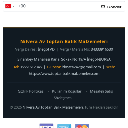
Gönder
Nilvera Av Toptan Balık Malzemeleri
Vergi Dairesi:
İnegöl VD
| Vergi / Mersis No:
34333916530
Sinanbey Mahallesi Kanal Sokak No:19/A İnegöl-BURSA
Tel:
05551612345 |
E-Posta:
itimatav42@gmail.com
|
Web:
https://www.toptanbalikmalzemeleri.com
Gizlilik Politikası
•
Kullanım Koşulları
•
Mesafeli Satış
Sözleşmesi
© 2026
Nilvera Av Toptan Balık Malzemeleri
. Tüm Hakları Saklıdır.