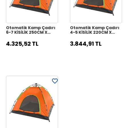
Otomatik Kamp Çadırı
Otomatik Kamp Çadırı
6-7 KİŞİLİK 250CM X
4-5 KİŞİLİK 220CM X
250CM X 165CM
250CM X 160CM
4.325,52 TL
3.844,91 TL