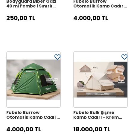
Bodyguard Biber Gazı
Fubelo Burrow
40 ml Pembe (Sınırlı
Otomatik Kamp Çadırı
Üretim) - Şahsi
- Okyanus Mavisi
Savunma Spreyi
(Otomatik Yaylı
250,00 TL
4.000,00 TL
Sistem)
Fubelo Burrow
Fubelo Bulk Şişme
Otomatik Kamp Çadırı
Kamp Çadırı - Krem
- Orman Yeşili
Lüks Doğa Çadırı
(Otomatik Yaylı
4.000,00 TL
18.000,00 TL
Sistem)