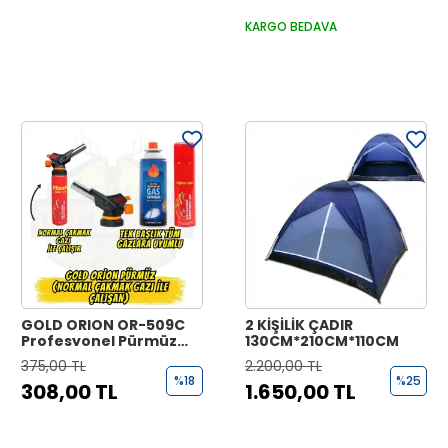
KARGO BEDAVA
GOLD ORION OR-509C
2 KİŞİLİK ÇADIR
Profesyonel Pürmüz
130CM*210CM*110CM
Çakmak - Normal
375,00 TL
2.200,00 TL
Çakmak Gazı ile
%18
%25
308,00 TL
1.650,00 TL
Çalışan Pratik Kamp ve
Atölye Pürmüzü