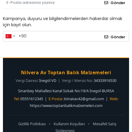
Gönder
Kampanya, duyuru ve bilgilendirmelerden haberdar olmak
için kayıt olun.
Gönder
Nilvera Av Toptan Balık Malzemeleri
Vergi Dairesi:
İnegöl VD
| Vergi / Mersis No:
34333916530
Sinanbey Mahallesi Kanal Sokak No:19/A İnegöl-BURSA
Tel:
05551612345 |
E-Posta:
itimatav42@gmail.com
|
Web:
https://www.toptanbalikmalzemeleri.com
Gizlilik Politikası
•
Kullanım Koşulları
•
Mesafeli Satış
Sözleşmesi