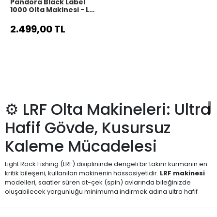
Pandora Black Label
1000 Olta Makinesi - LRF
ve Hafif Spin Uyumlu
2.499,00 TL
⚙️ LRF Olta Makineleri: Ultra
Hafif Gövde, Kusursuz
Kaleme Mücadelesi
Light Rock Fishing (LRF) disiplininde dengeli bir takım kurmanın en
kritik bileşeni, kullanılan makinenin hassasiyetidir.
LRF makinesi
modelleri, saatler süren at-çek (spin) avlarında bileğinizde
oluşabilecek yorgunluğu minimuma indirmek adına ultra hafif
malzemelerden (karbon veya magnezyum alaşımları) üretilir. LRF
avcılığının doğası gereği incecik ipler ve hafif yemler kullanıldığı