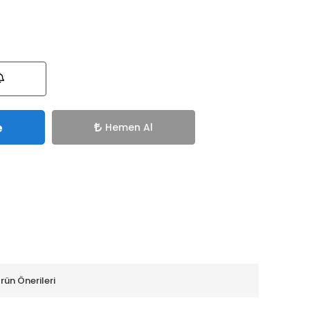
e
Hemen Al
rün Önerileri