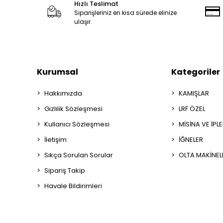
Hızlı Teslimat
Siparişleriniz en kısa sürede elinize
ulaşır.
Kurumsal
Kategoriler
Hakkımızda
KAMIŞLAR
Gizlilik Sözleşmesi
LRF ÖZEL
Kullanıcı Sözleşmesi
MİSİNA VE İPL
İletişim
İĞNELER
Sıkça Sorulan Sorular
OLTA MAKİNEL
Sipariş Takip
Havale Bildirimleri