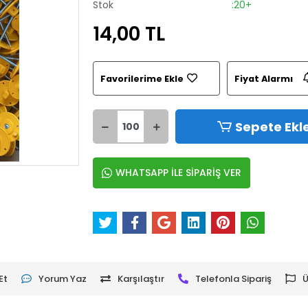
Stok
:20+
14,00 TL
Favorilerime Ekle
Fiyat Alarmı
Sepete Ekl
WHATSAPP İLE SİPARİŞ VER
Et
Yorum Yaz
Karşılaştır
Telefonla Sipariş
Ü