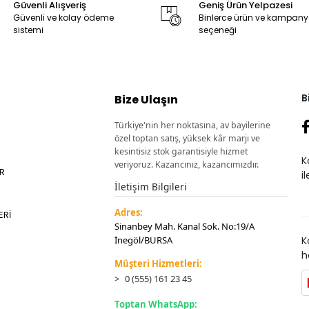
Güvenli Alışveriş
Geniş Ürün Yelpazesi
Güvenli ve kolay ödeme
Binlerce ürün ve kampan
sistemi
seçeneği
B
Bize Ulaşın
Türkiye'nin her noktasına, av bayilerine
özel toptan satış, yüksek kâr marjı ve
kesintisiz stok garantisiyle hizmet
K
veriyoruz. Kazancınız, kazancımızdır.
ER
i
İletişim Bilgileri
Adres:
ERİ
Sinanbey Mah. Kanal Sok. No:19/A
İnegöl/BURSA
K
h
Müşteri Hizmetleri:
0 (555) 161 23 45
Toptan WhatsApp: