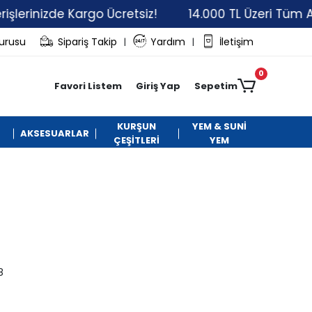
rinizde Kargo Ücretsiz!
14.000 TL Üzeri Tüm Alışver
vurusu
Sipariş Takip
Yardım
İletişim
|
|
0
Favori Listem
Giriş Yap
Sepetim
KURŞUN
YEM & SUNİ
AKSESUARLAR
ÇEŞİTLERİ
YEM
8