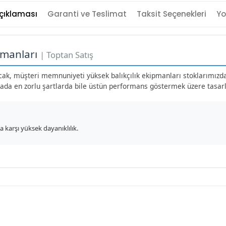
çıklaması
Garanti ve Teslimat
Taksit Seçenekleri
Yo
pmanları
| Toptan Satış
yacak, müşteri memnuniyeti yüksek balıkçılık ekipmanları stoklarımızd
hada en zorlu şartlarda bile üstün performans göstermek üzere tasarl
 karşı yüksek dayanıklılık.