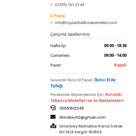
0 (555) 161 23 45
E-Posta:
info@toptanbalikmalzemeleri.com
Çalışma Saatlerimiz
Hafta İçi:
09:00 - 18:30
Cumartesi:
09:00 - 14:00
Pazar:
Kapalı
Güvenilir İkinci El Pazarı:
İkinci El Av
Tüfeği
Perakende Alışverişleriniz İçin:
Kurusıkı
Tabanca Modelleri ve Av Malzemeleri
05551612345
itimatav42@gmail.com
Sinanbey Mahallesi Kanal Sokak
No:19/A İnegöl-BURSA