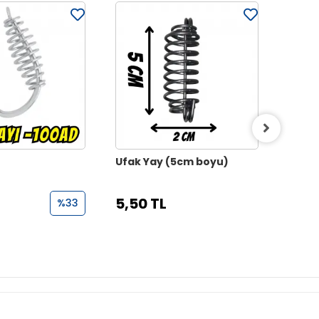
Ufak Yay (5cm boyu)
Yaylı
5,50 TL
36,0
%33