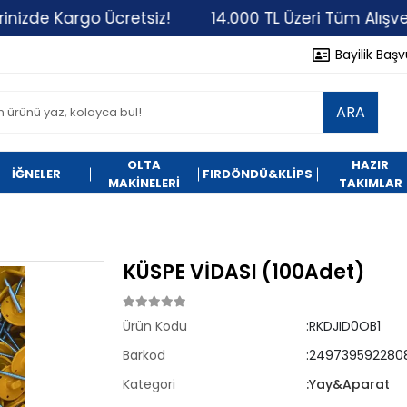
de Kargo Ücretsiz!
14.000 TL Üzeri Tüm Alışverişle
Bayilik Baş
ARA
OLTA
HAZIR
İĞNELER
FIRDÖNDÜ&KLİPS
MAKİNELERİ
TAKIMLAR
KÜSPE VİDASI (100Adet)
Ürün Kodu
:RKDJID0OB1
Barkod
:249739592280
Kategori
:Yay&Aparat