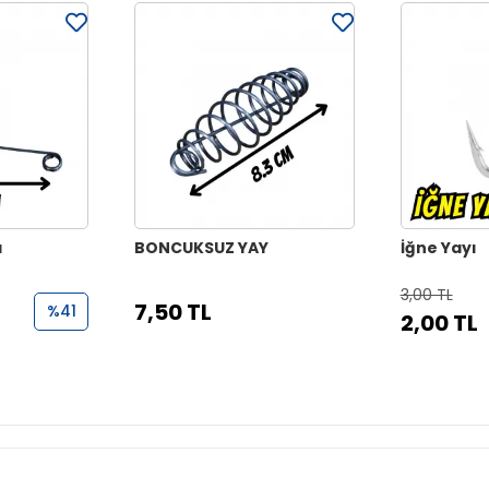
ı
BONCUKSUZ YAY
İğne Yayı
3,00 TL
7,50 TL
%41
2,00 TL