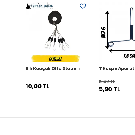
6'lı Kauçuk Olta Stoperi
T Küspe Aparat
10,00 TL
10,00 TL
5,90 TL