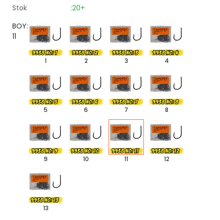
Stok
:20+
BOY:
11
1
2
3
4
5
6
7
8
9
10
11
12
13