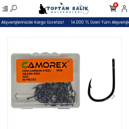
0
ışverişlerinizde Kargo Ücretsiz!
14.000 TL Üzeri Tüm Alışverişle