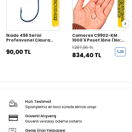
İkado 496 Serisi
Camorex C9902-KM
Profesyonel Çipura
1000'li Poşet İğne (No:
İğnesi - Black Nickel
15)
1.287,36 TL
90,00 TL
%35
834,40 TL
Hızlı Teslimat
Siparişleriniz en kısa sürede elinize ulaşır.
Güvenli Alışveriş
Güvenli ve kolay ödeme sistemi
Geniş Ürün Yelpazesi