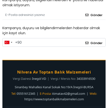
Kampanya, duyuru, bilgilendirmelerden e-posta ile haberdar
olmak istiyorum.
Gönder
Kampanya, duyuru ve bilgilendirmelerden haberdar olmak
için kayıt olun.
Gönder
Nilvera Av Toptan Balık Malzemeleri
Vergi Dairesi:
İnegöl VD
| Vergi / Mersis No:
34333916530
Sinanbey Mahallesi Kanal Sokak No:19/A İnegöl-BURSA
Tel:
05551612345 |
E-Posta:
itimatav42@gmail.com
|
Web:
https://www.toptanbalikmalzemeleri.com