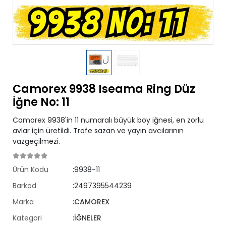
Camorex 9938 Iseama Ring Düz
İğne No: 11
Camorex 9938'in 11 numaralı büyük boy iğnesi, en zorlu
avlar için üretildi. Trofe sazan ve yayın avcılarının
vazgeçilmezi.
Ürün Kodu
:9938-11
Barkod
:2497395544239
Marka
:CAMOREX
Kategori
:İĞNELER