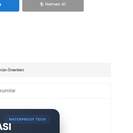
e
Hemen Al
rün Önerileri
rumlar
WATERPROOF TECH
SI