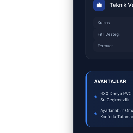
Teknik Ve
Kumaş
Fitil Desteği
Fermuar
AVANTAJLAR
630 Denye PVC 
◈
Su Geçirmezlik
Ayarlanabilir Om
◈
Konforlu Tutama