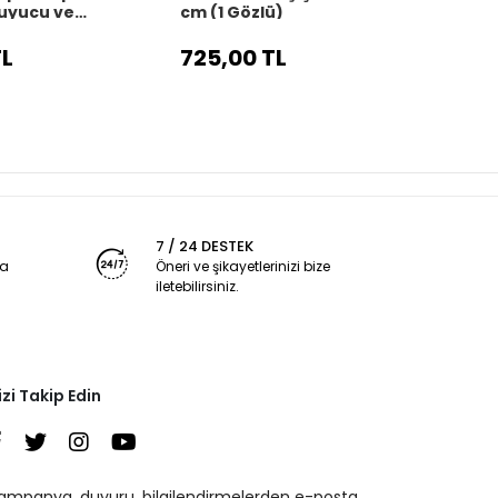
uyucu ve
cm (1 Gözlü)
cm (2
kısı
TL
725,00 TL
910,
7 / 24 DESTEK
ya
Öneri ve şikayetlerinizi bize
iletebilirsiniz.
izi Takip Edin
ampanya, duyuru, bilgilendirmelerden e-posta