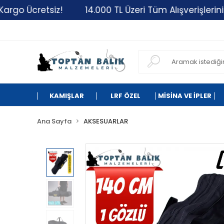
cretsiz!
14.000 TL Üzeri Tüm Alışverişlerinizde Kar
KAMIŞLAR
LRF ÖZEL
MİSİNA VE İPLER
Ana Sayfa
AKSESUARLAR