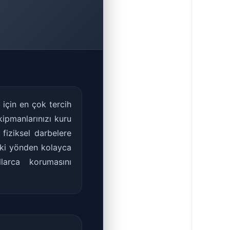
için en çok tercih
ipmanlarınızı kuru
ı fiziksel darbelere
 iki yönden kolayca
larca korumasını