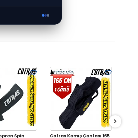
opren Spin
Cotras Kamış Çantası 165
Cotra