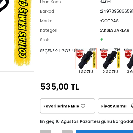
Ürün Kodu
:140-1
Barkod
:249739586659
Marka
:COTRAS
Kategori
:AKSESUARLAR
Stok
:6
SEÇENEK: 1 GÖZLÜ
1 GÖZLÜ
2 GÖZLÜ
3 
535,00 TL
Favorilerime Ekle
Fiyat Alarmı
En geç 10 Ağustos Pazartesi günü kargoda