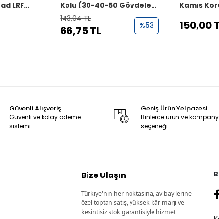
ead LRF
Kolu (30-40-50 Gövdeler
Kamış Kor
su
İçin)
Taşıma As
143,04 TL
150,00 
%53
66,75 TL
Güvenli Alışveriş
Geniş Ürün Yelpazesi
Güvenli ve kolay ödeme
Binlerce ürün ve kampan
sistemi
seçeneği
B
Bize Ulaşın
Türkiye'nin her noktasına, av bayilerine
özel toptan satış, yüksek kâr marjı ve
kesintisiz stok garantisiyle hizmet
K