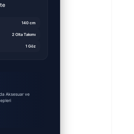
te
140 cm
2 Olta Takımı
1 Göz
nda Aksesuar ve
epleri