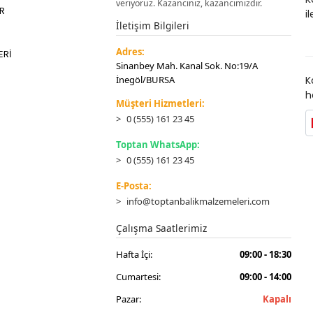
veriyoruz. Kazancınız, kazancımızdır.
ER
i
İletişim Bilgileri
Adres:
ERİ
Sinanbey Mah. Kanal Sok. No:19/A
İnegöl/BURSA
K
h
Müşteri Hizmetleri:
0 (555) 161 23 45
Toptan WhatsApp:
0 (555) 161 23 45
E-Posta:
info@toptanbalikmalzemeleri.com
Çalışma Saatlerimiz
Hafta İçi:
09:00 - 18:30
Cumartesi:
09:00 - 14:00
Pazar:
Kapalı