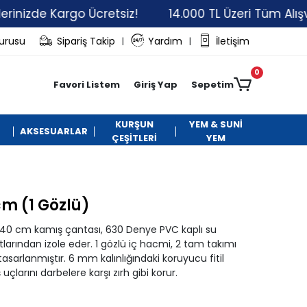
e Kargo Ücretsiz!
14.000 TL Üzeri Tüm Alışverişler
vurusu
Sipariş Takip
Yardım
İletişim
|
|
0
Favori Listem
Giriş Yap
Sepetim
KURŞUN
YEM & SUNİ
AKSESUARLAR
ÇEŞİTLERİ
YEM
m (1 Gözlü)
140 cm kamış çantası, 630 Denye PVC kaplı su
arından izole eder. 1 gözlü iç hacmi, 2 tam takımı
sarlanmıştır. 6 mm kalınlığındaki koruyucu fitil
çlarını darbelere karşı zırh gibi korur.