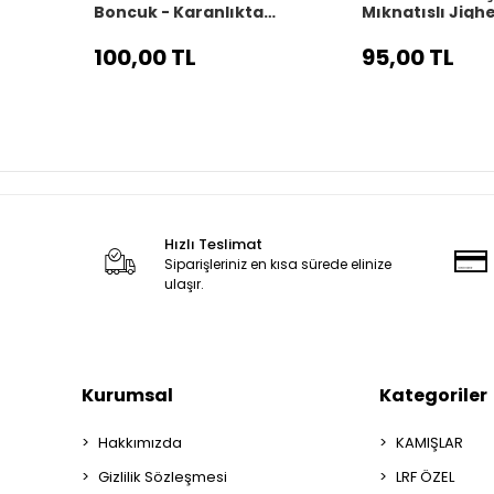
Boncuk - Karanlıkta
Mıknatıslı Jigh
Parlayan Fosforlu Boncuk
Aksesuar Kutu
100 Adet
100,00 TL
95,00 TL
Hızlı Teslimat
Siparişleriniz en kısa sürede elinize
ulaşır.
Kurumsal
Kategoriler
Hakkımızda
KAMIŞLAR
Gizlilik Sözleşmesi
LRF ÖZEL