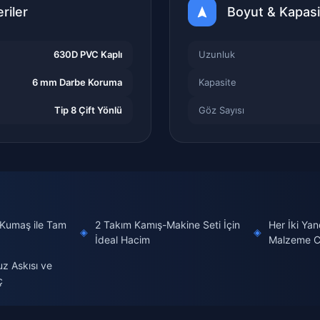
riler
Boyut & Kapasi
630D PVC Kaplı
Uzunluk
6 mm Darbe Koruma
Kapasite
Tip 8 Çift Yönlü
Göz Sayısı
Kumaş ile Tam
2 Takım Kamış-Makine Seti İçin
Her İki Ya
◈
◈
İdeal Hacim
Malzeme C
uz Askısı ve
ç