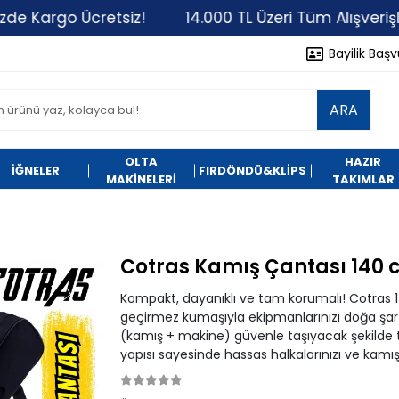
go Ücretsiz!
14.000 TL Üzeri Tüm Alışverişlerinizd
Bayilik Baş
ARA
OLTA
HAZIR
İĞNELER
FIRDÖNDÜ&KLİPS
MAKİNELERİ
TAKIMLAR
Cotras Kamış Çantası 140 c
Kompakt, dayanıklı ve tam korumalı! Cotras 
geçirmez kumaşıyla ekipmanlarınızı doğa şartl
(kamış + makine) güvenle taşıyacak şekilde ta
yapısı sayesinde hassas halkalarınızı ve kamış u