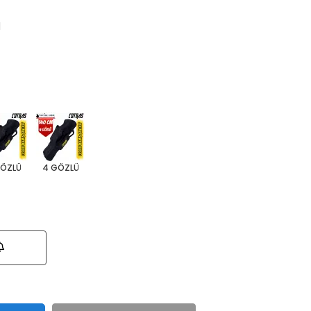
1
GÖZLÜ
4 GÖZLÜ
!