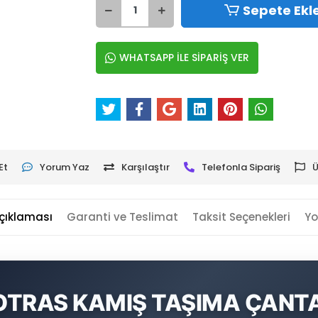
Sepete Ekl
WHATSAPP İLE SİPARİŞ VER
Et
Yorum Yaz
Karşılaştır
Telefonla Sipariş
Ü
çıklaması
Garanti ve Teslimat
Taksit Seçenekleri
Yo
OTRAS KAMIŞ TAŞIMA ÇANTA