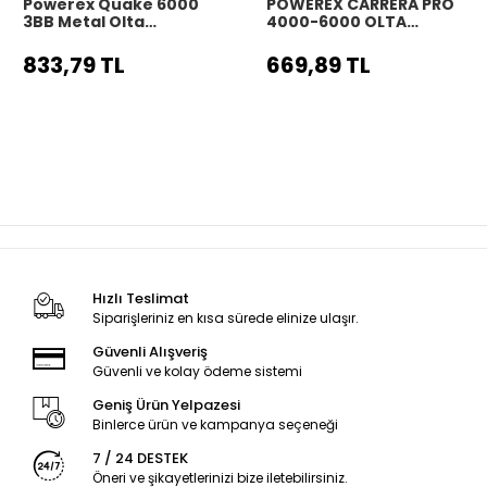
Powerex Quake 6000
POWEREX CARRERA PRO
3BB Metal Olta
4000-6000 OLTA
Makinesi
MAKİNESİ
833,79 TL
669,89 TL
Hızlı Teslimat
Siparişleriniz en kısa sürede elinize ulaşır.
Güvenli Alışveriş
Güvenli ve kolay ödeme sistemi
Geniş Ürün Yelpazesi
Binlerce ürün ve kampanya seçeneği
7 / 24 DESTEK
Öneri ve şikayetlerinizi bize iletebilirsiniz.