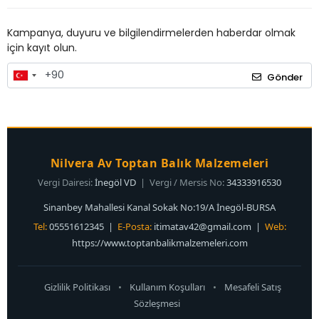
Kampanya, duyuru ve bilgilendirmelerden haberdar olmak
için kayıt olun.
Gönder
Nilvera Av Toptan Balık Malzemeleri
Vergi Dairesi:
İnegöl VD
| Vergi / Mersis No:
34333916530
Sinanbey Mahallesi Kanal Sokak No:19/A İnegöl-BURSA
Tel:
05551612345 |
E-Posta:
itimatav42@gmail.com
|
Web:
https://www.toptanbalikmalzemeleri.com
Gizlilik Politikası
•
Kullanım Koşulları
•
Mesafeli Satış
Sözleşmesi