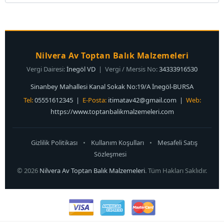
Nilvera Av Toptan Balık Malzemeleri
Vergi Dairesi:
İnegöl VD
| Vergi / Mersis No:
34333916530
Sinanbey Mahallesi Kanal Sokak No:19/A İnegöl-BURSA
Tel:
05551612345 |
E-Posta:
itimatav42@gmail.com
|
Web:
https://www.toptanbalikmalzemeleri.com
Gizlilik Politikası
•
Kullanım Koşulları
•
Mesafeli Satış
Sözleşmesi
© 2026
Nilvera Av Toptan Balık Malzemeleri
. Tüm Hakları Saklıdır.