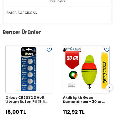
Yorumlar
BALSA AĞACINDAN
Benzer Ürünler
Orbus CR2032 3 Volt
Akıllı Işıklı Gece
Lityum Buton Pil (5'li
Şamandırası - 30 gr
Paket)
(Sensörsüz / Sabit
Işıklı)
18,00 TL
112,92 TL