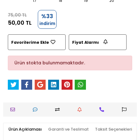
17
18
19
20
75,00 TL
%33
50,00 TL
indirim
Favorilerime Ekle
Fiyat Alarmı
Ürün stokta bulunmamaktadır.
Ürün Açıklaması
Garanti ve Teslimat
Taksit Seçenekleri