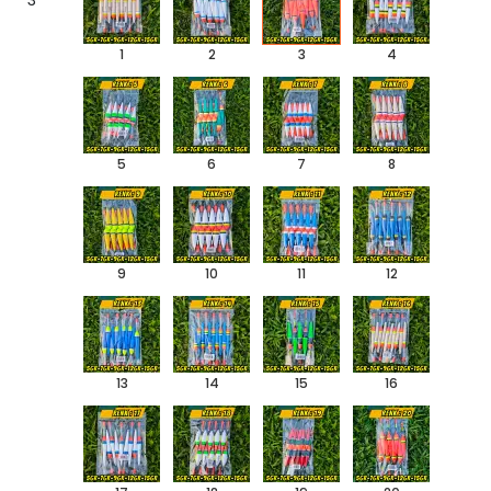
3
1
2
3
4
5
6
7
8
9
10
11
12
13
14
15
16