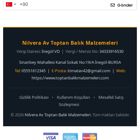
Gönder
Nilvera Av Toptan Balık Malzemeleri
Vergi Dairesi:
İnegöl VD
| Vergi / Mersis No:
34333916530
Sinanbey Mahallesi Kanal Sokak No:19/A İnegöl-BURSA
Tel:
05551612345 |
E-Posta:
itimatav42@gmail.com
|
Web:
https://www.toptanbalikmalzemeleri.com
Gizlilik Politikası
•
Kullanım Koşulları
•
Mesafeli Satış
Sözleşmesi
© 2026
Nilvera Av Toptan Balık Malzemeleri
. Tüm Hakları Saklıdır.