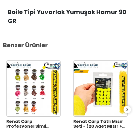
Boile Tipi Yuvarlak Yumuşak Hamur 90
GR
Benzer Ürünler
Renat Carp
Renat Carp Tatlı Mısır
Profesyonel Simli
Seti - (20 Adet Mısır +
Somon Yumurtası -
20 Adet Boile Stoperi)