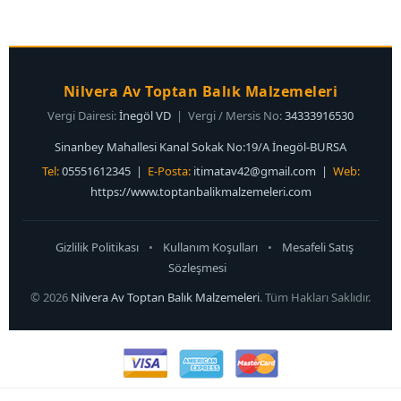
Nilvera Av Toptan Balık Malzemeleri
Vergi Dairesi:
İnegöl VD
| Vergi / Mersis No:
34333916530
Sinanbey Mahallesi Kanal Sokak No:19/A İnegöl-BURSA
Tel:
05551612345 |
E-Posta:
itimatav42@gmail.com
|
Web:
https://www.toptanbalikmalzemeleri.com
Gizlilik Politikası
•
Kullanım Koşulları
•
Mesafeli Satış
Sözleşmesi
© 2026
Nilvera Av Toptan Balık Malzemeleri
. Tüm Hakları Saklıdır.