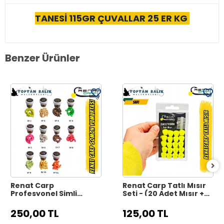
TANESİ 115GR ÇUVALLAR 25 ER KG
Benzer Ürünler
Renat Carp
Renat Carp Tatlı Mısır
Profesyonel Simli
Seti - (20 Adet Mısır +
Somon Yumurtası -
20 Adet Boile Stoperi)
Yüzen Alabalık Yemi
250,00 TL
125,00 TL