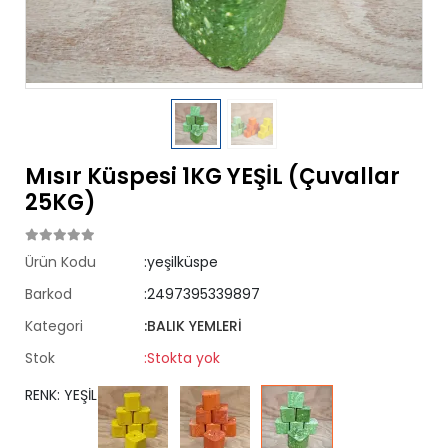
Mısır Küspesi 1KG YEŞİL (Çuvallar
25KG)
Ürün Kodu
:yeşilküspe
Barkod
:2497395339897
Kategori
:BALIK YEMLERİ
Stok
:Stokta yok
RENK: YEŞİL