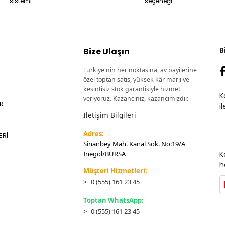
sistemi
seçeneği
B
Bize Ulaşın
Türkiye'nin her noktasına, av bayilerine
özel toptan satış, yüksek kâr marjı ve
kesintisiz stok garantisiyle hizmet
K
veriyoruz. Kazancınız, kazancımızdır.
ER
i
İletişim Bilgileri
Adres:
ERİ
Sinanbey Mah. Kanal Sok. No:19/A
İnegöl/BURSA
K
h
Müşteri Hizmetleri:
0 (555) 161 23 45
Toptan WhatsApp:
0 (555) 161 23 45