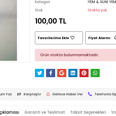
Kategori
:YEM & SUNİ YE
Stok
:Stokta yok
100,00 TL
Favorilerime Ekle
Fiyat Alarmı
Ürün stokta bulunmamaktadır.
um Yaz
Karşılaştır
Gelince Haber Ver
Telefonla Si
çıklaması
Garanti ve Teslimat
Taksit Seçenekleri
Yo