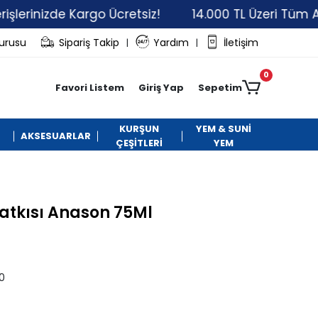
rinizde Kargo Ücretsiz!
14.000 TL Üzeri Tüm Alışver
vurusu
Sipariş Takip
Yardım
İletişim
|
|
0
Favori Listem
Giriş Yap
Sepetim
KURŞUN
YEM & SUNİ
AKSESUARLAR
ÇEŞİTLERİ
YEM
atkısı Anason 75Ml
0