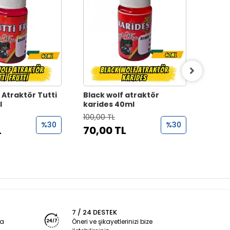
 Atraktör Tutti
Black wolf atraktör
Pando
l
karides 40ml
40gr 
Strik
100,00 TL
520
%30
%30
L
70,00 TL
7 / 24 DESTEK
ya
Öneri ve şikayetlerinizi bize