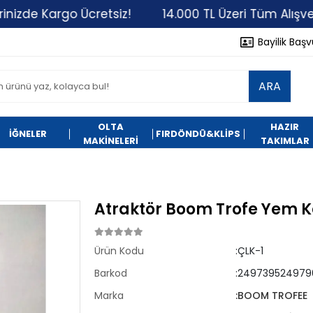
de Kargo Ücretsiz!
14.000 TL Üzeri Tüm Alışverişle
Bayilik Baş
ARA
OLTA
HAZIR
İĞNELER
FIRDÖNDÜ&KLİPS
MAKİNELERİ
TAKIMLAR
Atraktör Boom Trofe Yem K
Ürün Kodu
:ÇLK-1
Barkod
:249739524979
Marka
:BOOM TROFEE