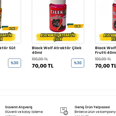
ktör Süt
Black Wolf Atraktör Çilek
Black Wolf
40ml
Frutti 40m
100,00 TL
100,00 TL
%30
%30
70,00 TL
70,00 T
Güvenli Alışveriş
Geniş Ürün Yelpazesi
Güvenli ve kolay ödeme
Binlerce ürün ve kampan