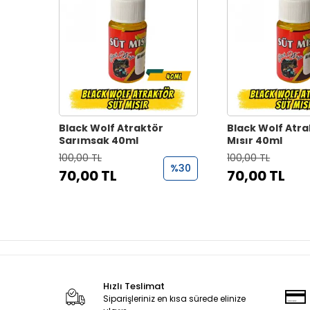
Black Wolf Atraktör
Black Wolf Atra
Sarımsak 40ml
Mısır 40ml
100,00 TL
100,00 TL
%30
70,00 TL
70,00 TL
Hızlı Teslimat
Siparişleriniz en kısa sürede elinize