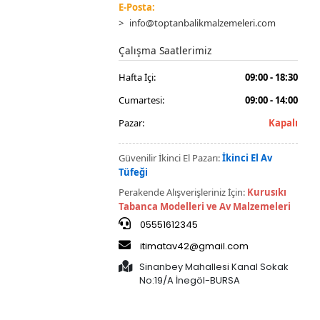
E-Posta:
info@toptanbalikmalzemeleri.com
Çalışma Saatlerimiz
Hafta İçi:
09:00 - 18:30
Cumartesi:
09:00 - 14:00
Pazar:
Kapalı
Güvenilir İkinci El Pazarı:
İkinci El Av
Tüfeği
Perakende Alışverişleriniz İçin:
Kurusıkı
Tabanca Modelleri ve Av Malzemeleri
05551612345
itimatav42@gmail.com
Sinanbey Mahallesi Kanal Sokak
No:19/A İnegöl-BURSA