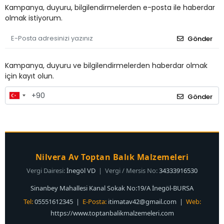
Kampanya, duyuru, bilgilendirmelerden e-posta ile haberdar
olmak istiyorum.
Gönder
Kampanya, duyuru ve bilgilendirmelerden haberdar olmak
için kayıt olun.
Gönder
Nilvera Av Toptan Balık Malzemeleri
Vergi Dairesi:
İnegöl VD
| Vergi / Mersis No:
34333916530
Sinanbey Mahallesi Kanal Sokak No:19/A İnegöl-BURSA
Tel:
05551612345 |
E-Posta:
itimatav42@gmail.com
|
Web:
https://www.toptanbalikmalzemeleri.com