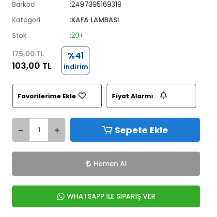
Barkod
:2497395169319
Kategori
:KAFA LAMBASI
Stok
:20+
175,00 TL
%41
103,00 TL
indirim
Favorilerime Ekle
Fiyat Alarmı
Sepete Ekle
Hemen Al
WHATSAPP İLE SİPARİŞ VER