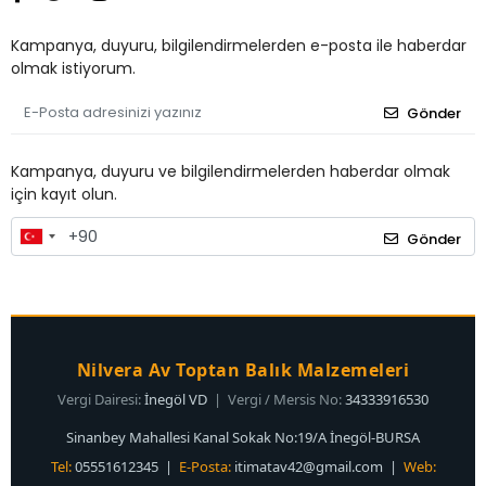
Kampanya, duyuru, bilgilendirmelerden e-posta ile haberdar
olmak istiyorum.
Gönder
Kampanya, duyuru ve bilgilendirmelerden haberdar olmak
için kayıt olun.
Gönder
Nilvera Av Toptan Balık Malzemeleri
Vergi Dairesi:
İnegöl VD
| Vergi / Mersis No:
34333916530
Sinanbey Mahallesi Kanal Sokak No:19/A İnegöl-BURSA
Tel:
05551612345 |
E-Posta:
itimatav42@gmail.com
|
Web: