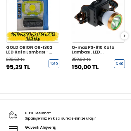
GOLD ORION OR-1302
Q-max PS-810 Kafa
LED Kafa Lambası -
Lambası, LED
3xAAA Pilli, Güçlü ve
Aydınlatmalı Kafa
238,23 TL
250,00 TL
Ergonomik Tasarım
Feneri,
%60
%40
95,29 TL
150,00 TL
Multifonksiyonel 40
Watt + LED 4 Mod
Çalışma
Hızlı Teslimat
Siparişleriniz en kısa sürede elinize ulaşır.
Güvenli Alışveriş