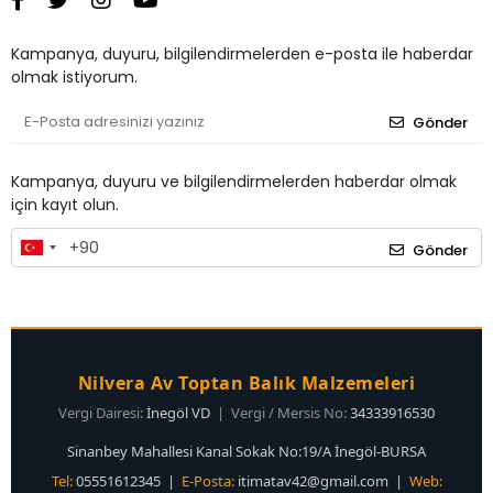
Kampanya, duyuru, bilgilendirmelerden e-posta ile haberdar
olmak istiyorum.
Gönder
Kampanya, duyuru ve bilgilendirmelerden haberdar olmak
için kayıt olun.
Gönder
Nilvera Av Toptan Balık Malzemeleri
Vergi Dairesi:
İnegöl VD
| Vergi / Mersis No:
34333916530
Sinanbey Mahallesi Kanal Sokak No:19/A İnegöl-BURSA
Tel:
05551612345 |
E-Posta:
itimatav42@gmail.com
|
Web: