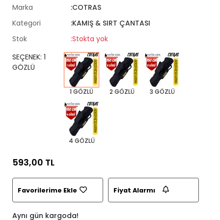
Marka
:COTRAS
Kategori
:KAMIŞ & SIRT ÇANTASI
Stok
:Stokta yok
SEÇENEK: 1
GÖZLÜ
1 GÖZLÜ
2 GÖZLÜ
3 GÖZLÜ
4 GÖZLÜ
593,00 TL
Favorilerime Ekle
Fiyat Alarmı
Aynı gün kargoda!