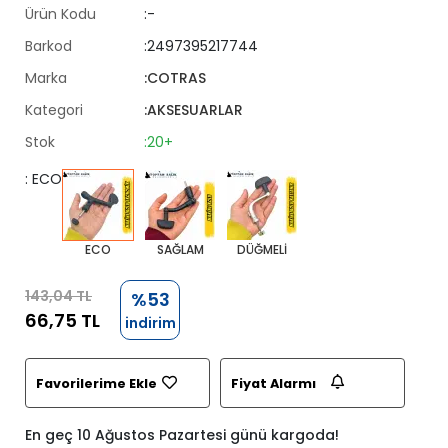
Ürün Kodu
:-
Barkod
:2497395217744
Marka
:COTRAS
Kategori
:AKSESUARLAR
Stok
:20+
: ECO
ECO
SAĞLAM
DÜĞMELİ
143,04 TL
%53
66,75 TL
indirim
Favorilerime Ekle
Fiyat Alarmı
En geç 10 Ağustos Pazartesi günü kargoda!