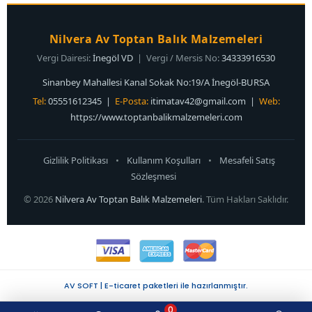
Nilvera Av Toptan Balık Malzemeleri
Vergi Dairesi:
İnegöl VD
| Vergi / Mersis No:
34333916530
Sinanbey Mahallesi Kanal Sokak No:19/A İnegöl-BURSA
Tel:
05551612345 |
E-Posta:
itimatav42@gmail.com
|
Web:
https://www.toptanbalikmalzemeleri.com
Gizlilik Politikası
•
Kullanım Koşulları
•
Mesafeli Satış
Sözleşmesi
© 2026
Nilvera Av Toptan Balık Malzemeleri
. Tüm Hakları Saklıdır.
AV SOFT | E-ticaret paketleri ile hazırlanmıştır.
0