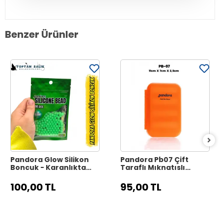
Benzer Ürünler
Pandora Glow Silikon
Pandora Pb07 Çift
Boncuk - Karanlıkta
Taraflı Mıknatıslı
Parlayan Fosforlu
Jighead LRF Aksesuar
Boncuk 100 Adet
Kutusu
100,00 TL
95,00 TL