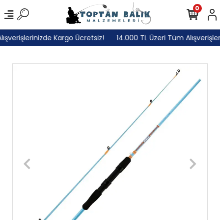
0
şverişlerinizde Kargo Ücretsiz!
14.000 TL Üzeri Tüm Alışverişleri