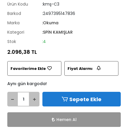
Ürün Kodu
:kmş-C3
Barkod
:2497395147836
Marka
:Okuma
Kategori
:SPİN KAMIŞLAR
Stok
:4
2.096,38 TL
Favorilerime Ekle
Fiyat Alarmı
Aynı gün kargoda!
Sepete Ekle
Hemen Al