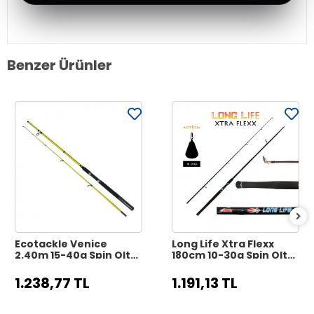
Benzer Ürünler
Ecotackle Venice
Long Life Xtra Flexx
2.40m 15-40g Spin Olta
180cm 10-30g Spin Olta
Kamışı
Kamışı
1.238,77 TL
1.191,13 TL