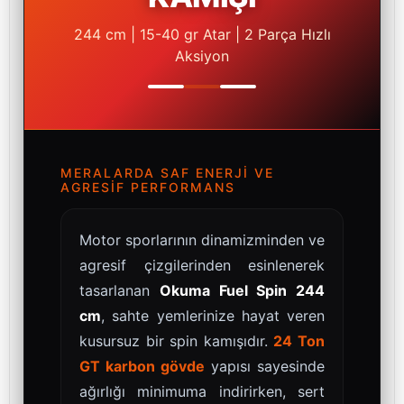
244 cm | 15-40 gr Atar | 2 Parça Hızlı
Aksiyon
MERALARDA SAF ENERJI VE
AGRESIF PERFORMANS
Motor sporlarının dinamizminden ve
agresif çizgilerinden esinlenerek
tasarlanan
Okuma Fuel Spin 244
cm
, sahte yemlerinize hayat veren
kusursuz bir spin kamışıdır.
24 Ton
GT karbon gövde
yapısı sayesinde
ağırlığı minimuma indirirken, sert