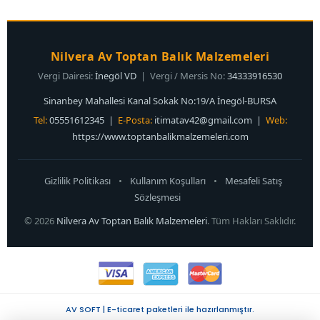
Nilvera Av Toptan Balık Malzemeleri
Vergi Dairesi:
İnegöl VD
| Vergi / Mersis No:
34333916530
Sinanbey Mahallesi Kanal Sokak No:19/A İnegöl-BURSA
Tel:
05551612345 |
E-Posta:
itimatav42@gmail.com
|
Web:
https://www.toptanbalikmalzemeleri.com
Gizlilik Politikası
•
Kullanım Koşulları
•
Mesafeli Satış
Sözleşmesi
© 2026
Nilvera Av Toptan Balık Malzemeleri
. Tüm Hakları Saklıdır.
AV SOFT | E-ticaret paketleri ile hazırlanmıştır.