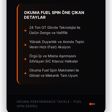
OKUMA FUEL SPIN ÖNE ÇIKAN
DETAYLAR
24 Ton GT Gövde Teknolojisi ile
◈
Üstün Denge ve Hafiflik
Yüksek Duyarlılık ve Anında Tepki
◈
Veren Hızlı (Fast) Aksiyon
Örgü İp ve Misina Aşınmasını
◈
Sıfırlayan SIC Kılavuz Halkalar
Okuma Fuel Spin Makineleri ile
◈
Görsel ve Mekanik Tam Uyum
OKUMA PERFORMANCE TACKLE - FUEL
SPIN SERIES