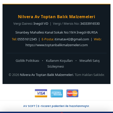
Nilvera Av Toptan Balık Malzemeleri
Vergi Dairesi:
İnegöl VD
| Vergi / Mersis No:
34333916530
Sinanbey Mahallesi Kanal Sokak No:19/A İnegöl-BURSA
Tel:
05551612345 |
E-Posta:
itimatav42@gmail.com
|
Web:
https://www.toptanbalikmalzemeleri.com
Gizlilik Politikası
•
Kullanım Koşulları
•
Mesafeli Satış
Sözleşmesi
© 2026
Nilvera Av Toptan Balık Malzemeleri
. Tüm Hakları Saklıdır.
AV SOFT | E-ticaret paketleri ile hazırlanmıştır.