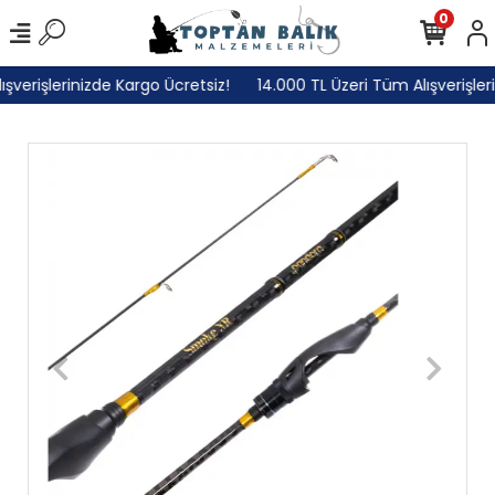
0
verişlerinizde Kargo Ücretsiz!
14.000 TL Üzeri Tüm Alışverişlerin