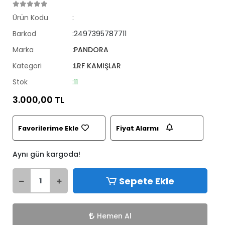
Ürün Kodu
:
Barkod
:2497395787711
Marka
:PANDORA
Kategori
:LRF KAMIŞLAR
Stok
:11
3.000,00 TL
Favorilerime Ekle
Fiyat Alarmı
Aynı gün kargoda!
Sepete Ekle
Hemen Al