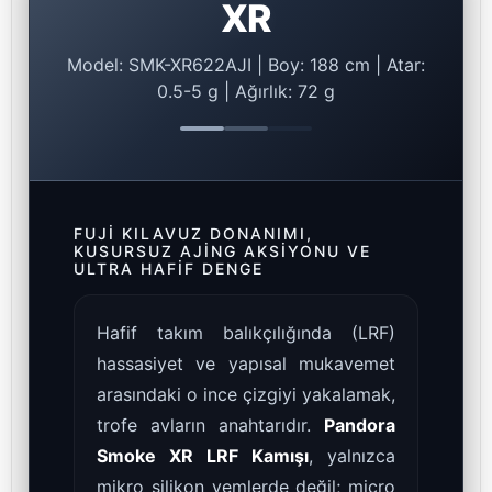
XR
Model: SMK-XR622AJI | Boy: 188 cm | Atar:
0.5-5 g | Ağırlık: 72 g
FUJI KILAVUZ DONANIMI,
KUSURSUZ AJING AKSIYONU VE
ULTRA HAFIF DENGE
Hafif takım balıkçılığında (LRF)
hassasiyet ve yapısal mukavemet
arasındaki o ince çizgiyi yakalamak,
trofe avların anahtarıdır.
Pandora
Smoke XR LRF Kamışı
, yalnızca
mikro silikon yemlerde değil; micro