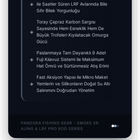
◈
ile Saatler Süren LRF Avlarında Bile
Sıfır Bilek Yorgunluğu
Toray Çapraz Karbon Sargısı
Sayesinde Hem Esneklik Hem De
◈
Büyük Trofeleri Kıyılatacak Omurga
Gücü
Paslanmaya Tam Dayanıklı 9 Adet
◈
Fuji Kılavuz Sistemi ile Maksimum
Hat Ömrü ve Sürtünmesiz Atış Erimi
Fast Aksiyon Yapısı ile Mikro Maket
◈
Yemlerin ve Silikonların Doğal Su Altı
Salınımını Doğrudan Yönetim
PANDORA FISHING GEAR - SMOKE XR
AJING & LRF PRO ROD SERIES