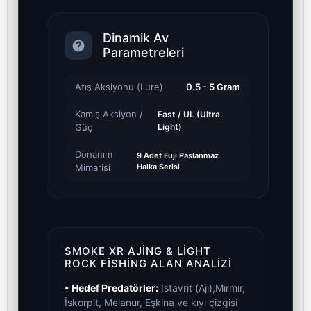
Dinamik Av
Parametreleri
Atış Aksiyonu (Lure)
0.5 - 5 Gram
Kamış Aksiyon /
Fast / UL (Ultra
Güç
Light)
Donanım
9 Adet Fuji Paslanmaz
Mimarisi
Halka Serisi
SMOKE XR AJING & LIGHT
ROCK FISHING ALAN ANALIZI
• Hedef Predatörler:
İstavrit (Aji),Mırmır,
İskorpit, Melanur, Eşkina ve kıyı çizgisi