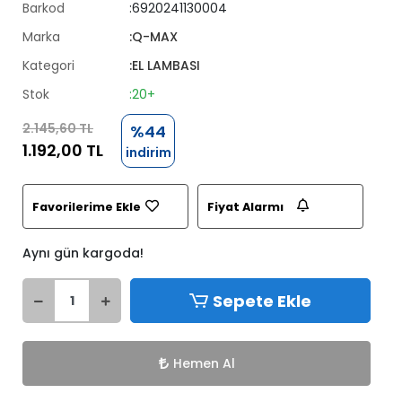
Barkod
:6920241130004
Marka
:Q-MAX
Kategori
:EL LAMBASI
Stok
:20+
2.145,60 TL
%44
1.192,00 TL
indirim
Favorilerime Ekle
Fiyat Alarmı
Aynı gün kargoda!
Sepete Ekle
Hemen Al