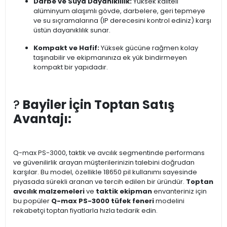
Darbe ve Suya Dayanıklılık:
Yüksek kaliteli
alüminyum alaşımlı gövde, darbelere, geri tepmeye
ve su sıçramalarına (IP derecesini kontrol ediniz) karşı
üstün dayanıklılık sunar.
Kompakt ve Hafif:
Yüksek gücüne rağmen kolay
taşınabilir ve ekipmanınıza ek yük bindirmeyen
kompakt bir yapıdadır.
?
Bayiler İçin Toptan Satış
Avantajı:
Q-max PS-3000, taktik ve avcılık segmentinde performans
ve güvenilirlik arayan müşterilerinizin talebini doğrudan
karşılar. Bu model, özellikle 18650 pil kullanımı sayesinde
piyasada sürekli aranan ve tercih edilen bir üründür.
Toptan
avcılık malzemeleri
ve
taktik ekipman
envanteriniz için
bu popüler
Q-max PS-3000 tüfek feneri
modelini
rekabetçi toptan fiyatlarla hızla tedarik edin.