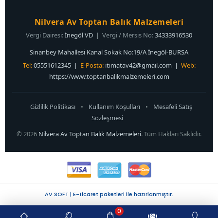
Nilvera Av Toptan Balık Malzemeleri
Vergi Dairesi:
İnegöl VD
| Vergi / Mersis No:
34333916530
Sinanbey Mahallesi Kanal Sokak No:19/A İnegöl-BURSA
Tel:
05551612345 |
E-Posta:
itimatav42@gmail.com
|
Web:
https://www.toptanbalikmalzemeleri.com
Gizlilik Politikası
•
Kullanım Koşulları
•
Mesafeli Satış
Sözleşmesi
© 2026
Nilvera Av Toptan Balık Malzemeleri
. Tüm Hakları Saklıdır.
AV SOFT | E-ticaret paketleri ile hazırlanmıştır.
0