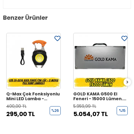
Benzer Ürünler
Q-Max Çok Fonksiyonlu
GOLD KAMA G500 El
Mini LED Lamba -
Feneri - 15000 Lümen,
Anahtarlık Boyutunda,
24 Saat Kesintisiz
400,00 TL
5.959,99 TL
USB Şarjlı, 7 Modlu ve
Aydınlatma, 8x Uzun
%26
%15
295,00 TL
5.054,07 TL
Çakmak Özellikli
Lityum İyon Pil Seti