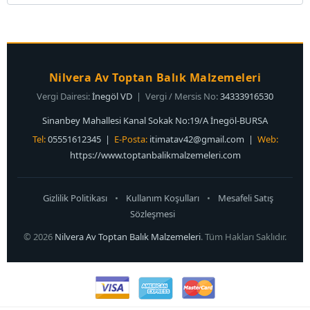
Nilvera Av Toptan Balık Malzemeleri
Vergi Dairesi:
İnegöl VD
| Vergi / Mersis No:
34333916530
Sinanbey Mahallesi Kanal Sokak No:19/A İnegöl-BURSA
Tel:
05551612345 |
E-Posta:
itimatav42@gmail.com
|
Web:
https://www.toptanbalikmalzemeleri.com
Gizlilik Politikası
•
Kullanım Koşulları
•
Mesafeli Satış
Sözleşmesi
© 2026
Nilvera Av Toptan Balık Malzemeleri
. Tüm Hakları Saklıdır.