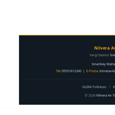
Nilvera A
Vergi Dairesi:
İn
Sinanbey Mahal
Tel:
05551612345 |
E-Posta:
itimatav
Gizlilik Politikası
•
K
© 2026
Nilvera Av T