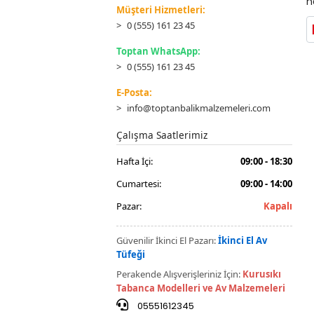
h
Müşteri Hizmetleri:
0 (555) 161 23 45
Toptan WhatsApp:
0 (555) 161 23 45
E-Posta:
info@toptanbalikmalzemeleri.com
Çalışma Saatlerimiz
Hafta İçi:
09:00 - 18:30
Cumartesi:
09:00 - 14:00
Pazar:
Kapalı
Güvenilir İkinci El Pazarı:
İkinci El Av
Tüfeği
Perakende Alışverişleriniz İçin:
Kurusıkı
Tabanca Modelleri ve Av Malzemeleri
05551612345