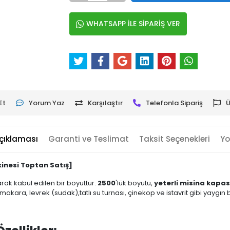
WHATSAPP İLE SİPARİŞ VER
Et
Yorum Yaz
Karşılaştır
Telefonla Sipariş
Ü
çıklaması
Garanti ve Teslimat
Taksit Seçenekleri
Yo
kinesi Toptan Satış]
olarak kabul edilen bir boyuttur.
2500
'lük boyutu,
yeterli misina kapas
makara, levrek (sudak),tatlı su turnası, çinekop ve istavrit gibi yaygın b