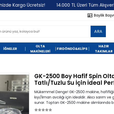
Kargo Ücretsiz!
14.000 TL Üzeri Tüm Alışverişlerin
Bayilik Baş
ARA
OLTA
HAZIR
İĞNELER
FIRDÖNDÜ&KLİPS
MAKİNELERİ
TAKIMLAR
GK-2500 Boy Hafif Spin Olta
Tatlı/Tuzlu Su İçin İdeal P
Mükemmel Denge! GK-2500 makine, hafifliği
kıyı/liman avcılığı için idealdir. Akıcı sarım v
sunar. Toptan GK-2500 makine alımlarında bayi