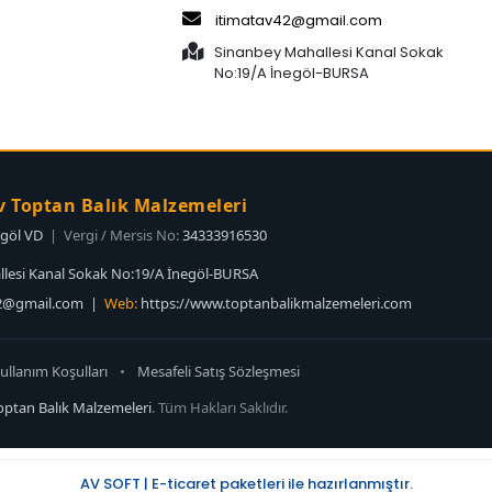
itimatav42@gmail.com
Sinanbey Mahallesi Kanal Sokak
No:19/A İnegöl-BURSA
v Toptan Balık Malzemeleri
egöl VD
| Vergi / Mersis No:
34333916530
lesi Kanal Sokak No:19/A İnegöl-BURSA
42@gmail.com
|
Web:
https://www.toptanbalikmalzemeleri.com
ullanım Koşulları
•
Mesafeli Satış Sözleşmesi
optan Balık Malzemeleri
. Tüm Hakları Saklıdır.
AV SOFT | E-ticaret paketleri ile hazırlanmıştır.