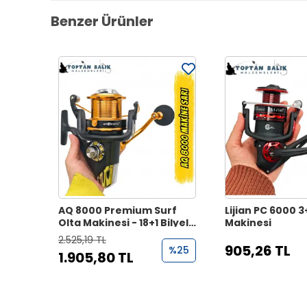
Benzer Ürünler
AQ 8000 Premium Surf
Lijian PC 6000 3
Olta Makinesi - 18+1 Bilyeli
Makinesi
(Sarı)
2.525,19 TL
905,26 TL
%25
1.905,80 TL