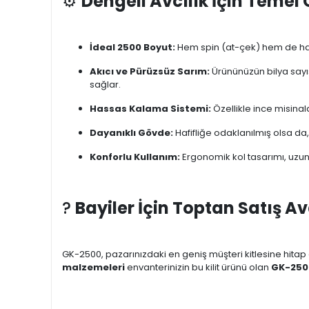
⚙️
Dengeli Avcılık İçin Temel Ö
İdeal 2500 Boyut:
Hem spin (at-çek) hem de hafif
Akıcı ve Pürüzsüz Sarım:
Ürününüzün bilya sayıs
sağlar.
Hassas Kalama Sistemi:
Özellikle ince misinala
Dayanıklı Gövde:
Hafifliğe odaklanılmış olsa da, 
Konforlu Kullanım:
Ergonomik kol tasarımı, uzun 
?
Bayiler İçin Toptan Satış Av
GK-2500, pazarınızdaki en geniş müşteri kitlesine hitap 
malzemeleri
envanterinizin bu kilit ürünü olan
GK-250