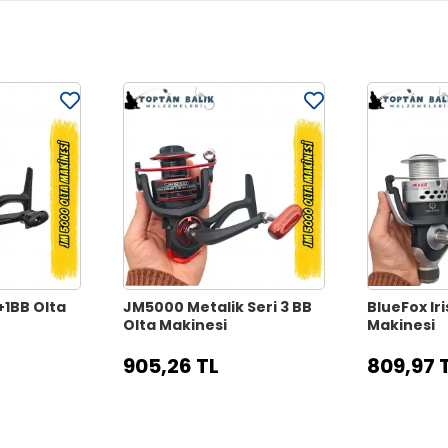
+1BB Olta
JM5000 Metalik Seri 3 BB
BlueFox Iri
Olta Makinesi
Makinesi
905,26 TL
809,97 