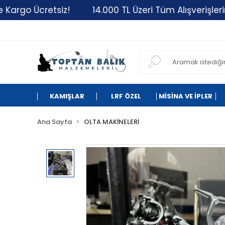
 Ücretsiz!
14.000 TL Üzeri Tüm Alışverişlerinizde 
KAMIŞLAR
LRF ÖZEL
MİSİNA VE İPLER
Ana Sayfa
OLTA MAKİNELERİ