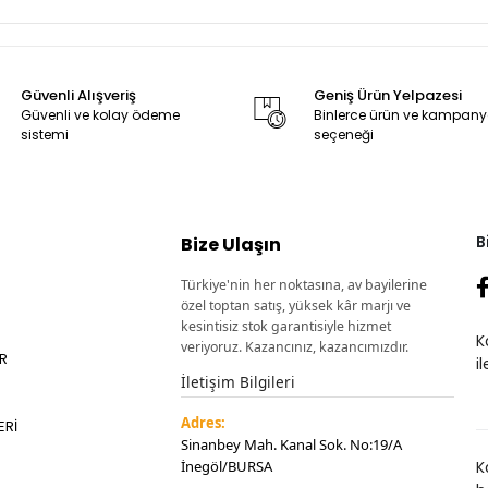
Güvenli Alışveriş
Geniş Ürün Yelpazesi
Güvenli ve kolay ödeme
Binlerce ürün ve kampan
sistemi
seçeneği
B
Bize Ulaşın
Türkiye'nin her noktasına, av bayilerine
özel toptan satış, yüksek kâr marjı ve
kesintisiz stok garantisiyle hizmet
K
veriyoruz. Kazancınız, kazancımızdır.
ER
i
İletişim Bilgileri
Adres:
ERİ
Sinanbey Mah. Kanal Sok. No:19/A
İnegöl/BURSA
K