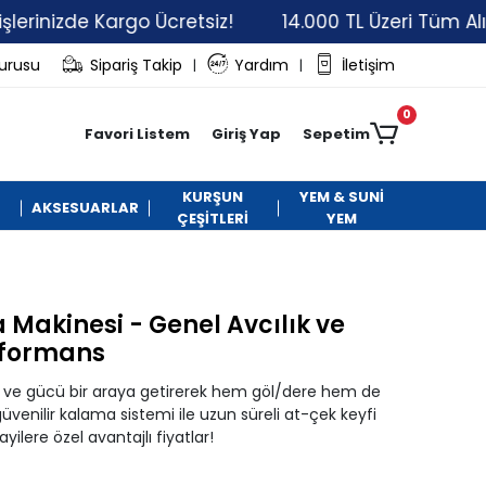
izde Kargo Ücretsiz!
14.000 TL Üzeri Tüm Alışverişl
vurusu
Sipariş Takip
Yardım
İletişim
|
|
0
Favori Listem
Giriş Yap
Sepetim
KURŞUN
YEM & SUNİ
AKSESUARLAR
ÇEŞİTLERİ
YEM
 Makinesi - Genel Avcılık ve
erformans
 ve gücü bir araya getirerek hem göl/dere hem de
e güvenilir kalama sistemi ile uzun süreli at-çek keyfi
lere özel avantajlı fiyatlar!