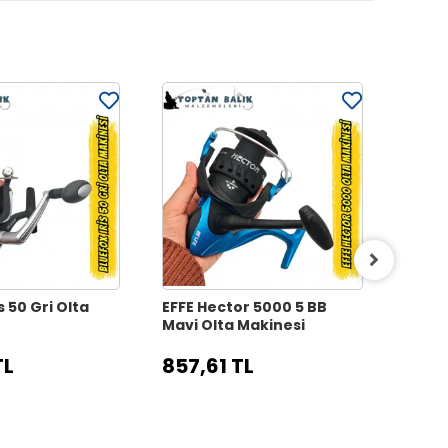
s 50 Gri Olta
EFFE Hector 5000 5 BB
EFFE 
Mavi Olta Makinesi
Olta 
TL
857,61 TL
1.76