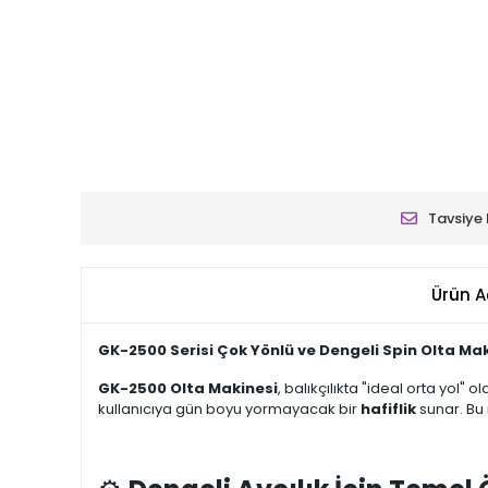
Tavsiye 
Ürün A
GK-2500 Serisi Çok Yönlü ve Dengeli Spin Olta Ma
GK-2500 Olta Makinesi
, balıkçılıkta "ideal orta yol" 
kullanıcıya gün boyu yormayacak bir
hafiflik
sunar. Bu 