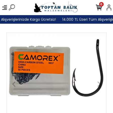
0
ışverişlerinizde Kargo Ücretsiz!
14.000 TL Üzeri Tüm Alışverişle