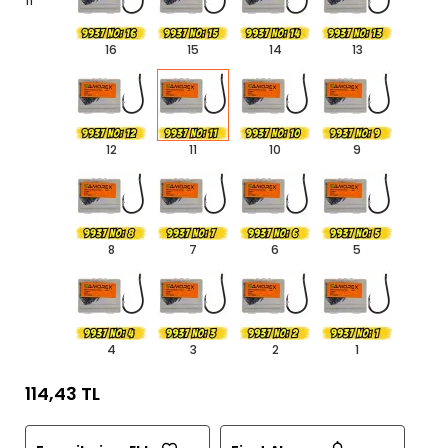
11
16
15
14
13
12
11
10
9
8
7
6
5
4
3
2
1
114,43 TL