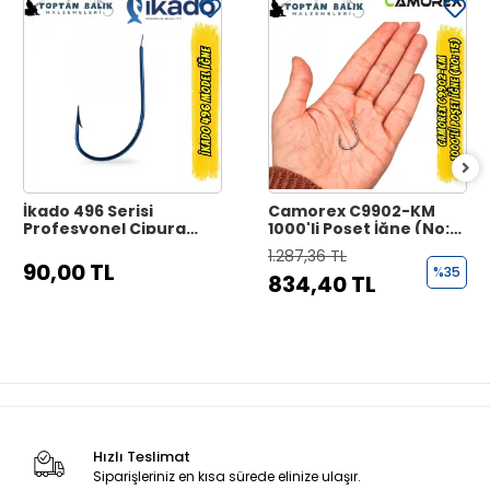
İkado 496 Serisi
Camorex C9902-KM
Profesyonel Çipura
1000'li Poşet İğne (No:
İğnesi - Black Nickel
15)
1.287,36 TL
90,00 TL
%35
834,40 TL
Hızlı Teslimat
Siparişleriniz en kısa sürede elinize ulaşır.