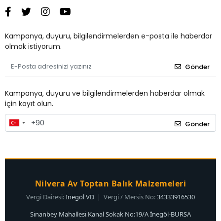
Kampanya, duyuru, bilgilendirmelerden e-posta ile haberdar
olmak istiyorum.
Gönder
Kampanya, duyuru ve bilgilendirmelerden haberdar olmak
için kayıt olun.
Gönder
Nilvera Av Toptan Balık Malzemeleri
Vergi Dairesi:
İnegöl VD
| Vergi / Mersis No:
34333916530
Sinanbey Mahallesi Kanal Sokak No:19/A İnegöl-BURSA