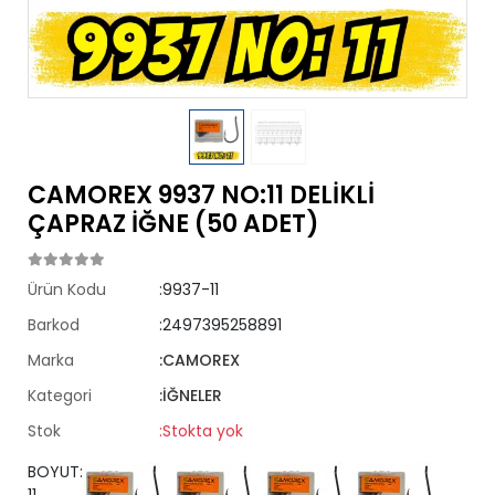
CAMOREX 9937 NO:11 DELİKLİ
ÇAPRAZ İĞNE (50 ADET)
Ürün Kodu
:9937-11
Barkod
:2497395258891
Marka
:CAMOREX
Kategori
:İĞNELER
Stok
:Stokta yok
BOYUT: