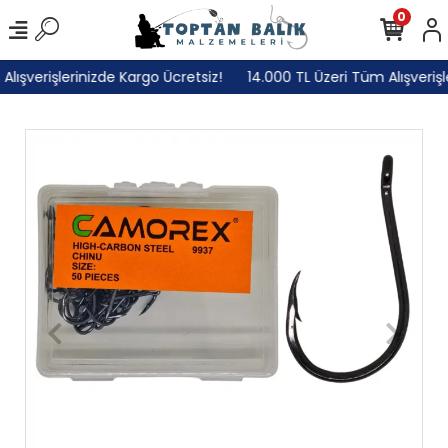
0
ışverişlerinizde Kargo Ücretsiz!
14.000 TL Üzeri Tüm Alışverişle