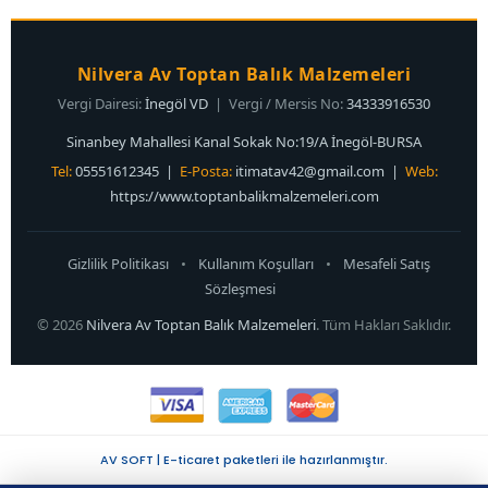
Nilvera Av Toptan Balık Malzemeleri
Vergi Dairesi:
İnegöl VD
| Vergi / Mersis No:
34333916530
Sinanbey Mahallesi Kanal Sokak No:19/A İnegöl-BURSA
Tel:
05551612345 |
E-Posta:
itimatav42@gmail.com
|
Web:
https://www.toptanbalikmalzemeleri.com
Gizlilik Politikası
•
Kullanım Koşulları
•
Mesafeli Satış
Sözleşmesi
© 2026
Nilvera Av Toptan Balık Malzemeleri
. Tüm Hakları Saklıdır.
AV SOFT | E-ticaret paketleri ile hazırlanmıştır.