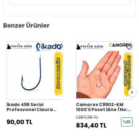
Benzer Ürünler
İkado 496 Serisi
Camorex C9902-KM
Profesyonel Çipura
1000'li Poşet İğne (No:
İğnesi - Black Nickel
15)
1.287,36 TL
90,00 TL
%35
834,40 TL