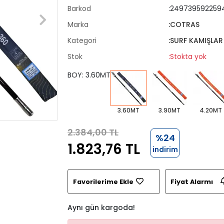
Barkod
:249739592259
Marka
:COTRAS
Kategori
:SURF KAMIŞLAR
Stok
:Stokta yok
BOY: 3.60MT
3.60MT
3.90MT
4.20MT
2.384,00 TL
%24
1.823,76 TL
indirim
Favorilerime Ekle
Fiyat Alarmı
Aynı gün kargoda!