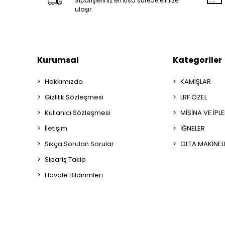
Siparişleriniz en kısa sürede elinize
ulaşır.
Kurumsal
Kategoriler
Hakkımızda
KAMIŞLAR
Gizlilik Sözleşmesi
LRF ÖZEL
Kullanıcı Sözleşmesi
MİSİNA VE İPL
İletişim
İĞNELER
Sıkça Sorulan Sorular
OLTA MAKİNEL
Sipariş Takip
Havale Bildirimleri