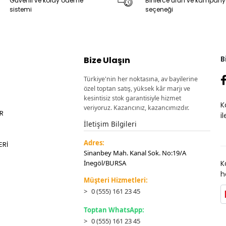
Güvenli ve kolay ödeme
Binlerce ürün ve kampan
sistemi
seçeneği
B
Bize Ulaşın
Türkiye'nin her noktasına, av bayilerine
özel toptan satış, yüksek kâr marjı ve
kesintisiz stok garantisiyle hizmet
K
veriyoruz. Kazancınız, kazancımızdır.
ER
i
İletişim Bilgileri
Adres:
ERİ
Sinanbey Mah. Kanal Sok. No:19/A
İnegöl/BURSA
K
h
Müşteri Hizmetleri:
0 (555) 161 23 45
Toptan WhatsApp:
0 (555) 161 23 45