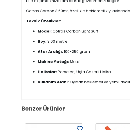
bile ekipmanınıza tam olarak güvenmenizi sağlar.
Cotras Carbon 3.60mt, özellikle beklemeli kıyı avlarında
Teknik Özellikler:
Model:
Cotras Carbon Light Surf
Boy:
3.60 metre
Atar Aralığı:
100-250 gram
Makine Yatağı:
Metal
Halkalar:
Porselen, Uçta Gezerli Halka
Kullanım Alanı:
Kıyıdan beklemeli ve yemli avcılık
Benzer Ürünler