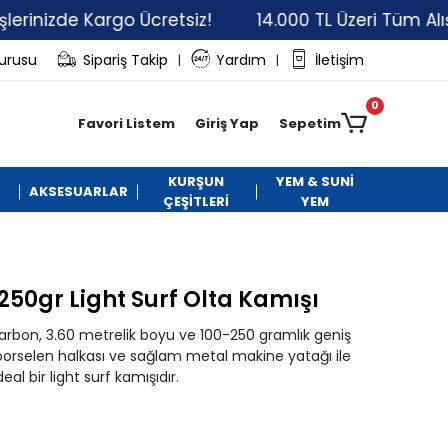
nizde Kargo Ücretsiz!
14.000 TL Üzeri Tüm Alışveriş
vurusu
Sipariş Takip
Yardım
İletişim
|
|
0
Favori Listem
Giriş Yap
Sepetim
KURŞUN
YEM & SUNİ
AKSESUARLAR
ÇEŞİTLERİ
YEM
50gr Light Surf Olta Kamışı
Carbon, 3.60 metrelik boyu ve 100-250 gramlık geniş
i porselen halkası ve sağlam metal makine yatağı ile
l bir light surf kamışıdır.