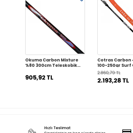
Okuma Carbon Mixture
Cotras Carbon
%80 300cm Teleskobik
100-250gr Surf 
Surf Kamış
Kamışı
2.860,79 TL
905,92 TL
2.193,28 TL
Hızlı Teslimat