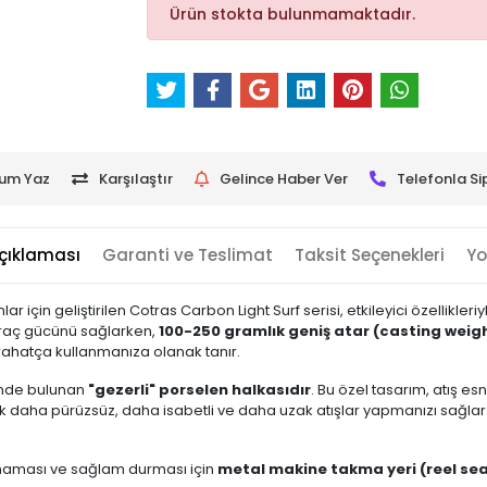
Ürün stokta bulunmamaktadır.
um Yaz
Karşılaştır
Gelince Haber Ver
Telefonla Si
çıklaması
Garanti ve Teslimat
Taksit Seçenekleri
Yo
 için geliştirilen Cotras Carbon Light Surf serisi, etkileyici özellikleriy
dıraç gücünü sağlarken,
100-250 gramlık geniş atar (casting weigh
ı rahatça kullanmanıza olanak tanır.
rinde bulunan
"gezerli" porselen halkasıdır
. Bu özel tasarım, atış e
k daha pürüzsüz, daha isabetli ve daha uzak atışlar yapmanızı sağlar. 
maması ve sağlam durması için
metal makine takma yeri (reel sea