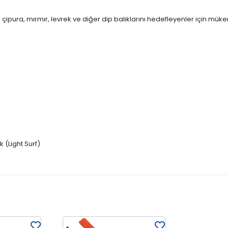
 çipura, mırmır, levrek ve diğer dip balıklarını hedefleyenler için mü
 (Light Surf)