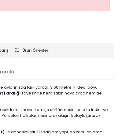
pariş
Ürün Önerileri
rumlar
le avlarınızda fark yaratır. 3.60 metrelik ideal boyu,
t) aralığı
sayesinde hem sakin havalarda hem de
snasında misinanın kamışa sürtünmesini en aza indirir ve
Porselen halkalar, misinanın akışını kolaylaştırarak
t)
ile donatılmıştır. Bu sağlam yapı, en zorlu anlarda