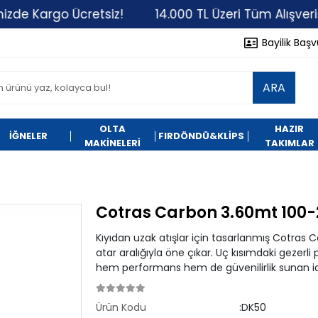
 Kargo Ücretsiz!
14.000 TL Üzeri Tüm Alışverişleri
Bayilik Baş
ARA
OLTA
HAZIR
İĞNELER
FIRDÖNDÜ&KLİPS
MAKİNELERİ
TAKIMLAR
Cotras Carbon 3.60mt 100-2
Kıyıdan uzak atışlar için tasarlanmış Cotras 
atar aralığıyla öne çıkar. Uç kısımdaki gezerl
hem performans hem de güvenilirlik sunan idea
Ürün Kodu
:DK50