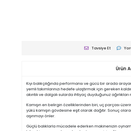
Tavsiye Et
Yor
Ürün A
Kıyı balıkçılığında performansı ve gücü bir arada arayanlar
yemli takımlarınızı hedefe ulaştırmak için gereken kal
akıntılı ve dalgalı sularda ihtiyaç duyduğunuz ağırlıklar
Kamışın en belirgin özelliklerinden biri, uç parçası üze
yükü kamışın gövdesine eşit olarak dağıtır. Sonuç olara
aşınmayı önler.
Güçlü balıklarla mücadele ederken makinenizin oyna