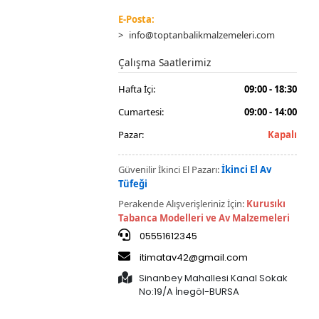
E-Posta:
info@toptanbalikmalzemeleri.com
Çalışma Saatlerimiz
Hafta İçi:
09:00 - 18:30
Cumartesi:
09:00 - 14:00
Pazar:
Kapalı
Güvenilir İkinci El Pazarı:
İkinci El Av
Tüfeği
Perakende Alışverişleriniz İçin:
Kurusıkı
Tabanca Modelleri ve Av Malzemeleri
05551612345
itimatav42@gmail.com
Sinanbey Mahallesi Kanal Sokak
No:19/A İnegöl-BURSA