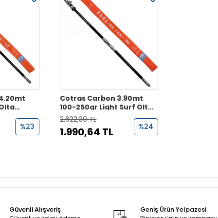
 4.20mt
Cotras Carbon 3.90mt
Olta
100-250gr Light Surf Olta
Kamışı
2.622,39 TL
%23
%24
1.990,64 TL
Güvenli Alışveriş
Geniş Ürün Yelpazesi