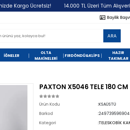
de Kargo Ücretsiz!
14.000 TL Üzeri Tüm Alışverişle
Bayilik Baş
ARA
OLTA
HAZIR
İĞNELER
FIRDÖNDÜ&KLİPS
MAKİNELERİ
TAKIMLAR
PAXTON X5046 TELE 180 CM
Ürün Kodu
:KSAÜSTÜ
Barkod
:249739596904
Kategori
:TELESKOBİK KA