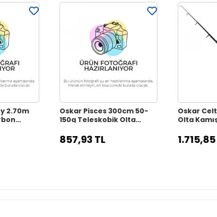
ry 2.70m
Oskar Pisces 300cm 50-
Oskar Celt
rbon
150g Teleskobik Olta
Olta Kamış
a Kamışı
Kamışı
300g
857,93 TL
1.715,85