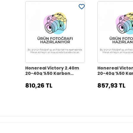
Honereal Victory 2.40m
Honereal Victo
20-40g %50 Karbon
20-40g %50 Ka
Teleskobik Olta Kamışı
Teleskobik Olt
810,26 TL
857,93 TL