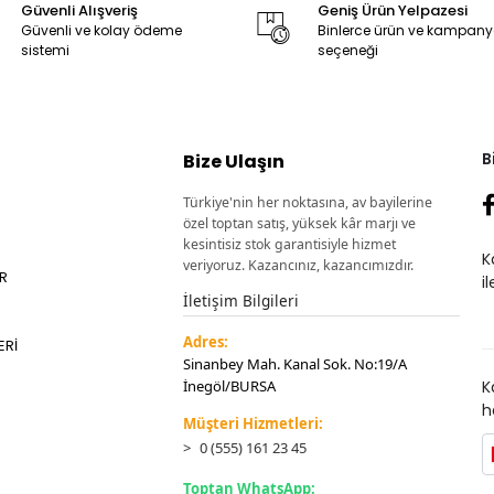
Güvenli Alışveriş
Geniş Ürün Yelpazesi
Güvenli ve kolay ödeme
Binlerce ürün ve kampan
sistemi
seçeneği
B
Bize Ulaşın
Türkiye'nin her noktasına, av bayilerine
özel toptan satış, yüksek kâr marjı ve
kesintisiz stok garantisiyle hizmet
K
veriyoruz. Kazancınız, kazancımızdır.
ER
i
İletişim Bilgileri
Adres:
ERİ
Sinanbey Mah. Kanal Sok. No:19/A
İnegöl/BURSA
K
h
Müşteri Hizmetleri:
0 (555) 161 23 45
Toptan WhatsApp: