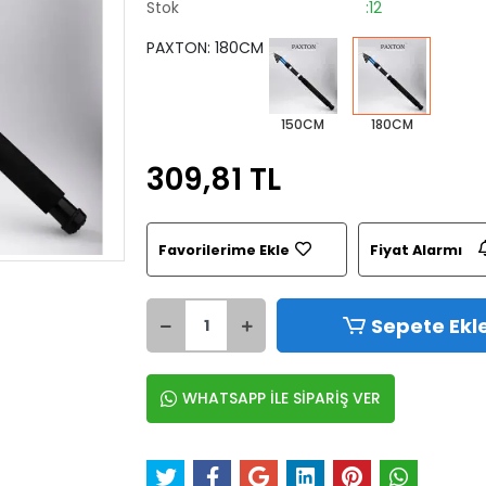
Stok
:12
PAXTON: 180CM
150CM
180CM
309,81 TL
Favorilerime Ekle
Fiyat Alarmı
Sepete Ekl
WHATSAPP İLE SİPARİŞ VER