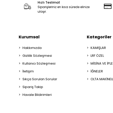
Hızlı Teslimat
Siparişleriniz en kısa sürede elinize
ulaşır.
Kurumsal
Kategoriler
Hakkımızda
KAMIŞLAR
Gizlilik Sözleşmesi
LRF ÖZEL
Kullanıcı Sözleşmesi
MİSİNA VE İPL
İletişim
İĞNELER
Sıkça Sorulan Sorular
OLTA MAKİNEL
Sipariş Takip
Havale Bildirimleri