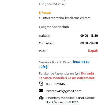
0 (555) 161 23 45
E-Posta:
info@toptanbalikmalzemeleri.com
Çalışma Saatlerimiz
Hafta İçi:
09:00 - 18:30
Cumartesi:
09:00 - 14:00
Pazar:
Kapalı
Güvenilir İkinci El Pazarı:
İkinci El Av
Tüfeği
Perakende Alışverişleriniz İçin:
Kurusıkı
Tabanca Modelleri ve Av Malzemeleri
05551612345
itimatav42@gmail.com
Sinanbey Mahallesi Kanal Sokak
No:19/A İnegöl-BURSA