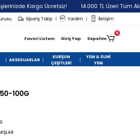
rinizde Kargo Ücretsiz!
14.000 TL Üzeri Tüm Alışve
vurusu
Sipariş Takip
Yardım
İletişim
|
|
0
Favori Listem
Giriş Yap
Sepetim
KURŞUN
YEM & SUNİ
AKSESUARLAR
ÇEŞİTLERİ
YEM
 50-100G
9
MIŞLAR