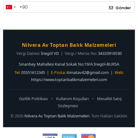
Gönder
Nilvera Av Toptan Balık Malzemeleri
Vergi Dairesi:
İnegöl VD
| Vergi / Mersis No:
34333916530
Sinanbey Mahallesi Kanal Sokak No:19/A İnegöl-BURSA
Tel:
05551612345 |
E-Posta:
itimatav42@gmail.com
|
Web:
https://www.toptanbalikmalzemeleri.com
Gizlilik Politikası
•
Kullanım Koşulları
•
Mesafeli Satış
Sözleşmesi
© 2026
Nilvera Av Toptan Balık Malzemeleri
. Tüm Hakları Saklıdır.