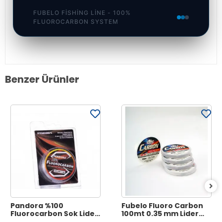
FUBELO FISHING LINE - 100%
FLUOROCARBON SYSTEM
Benzer Ürünler
Pandora %100
Fubelo Fluoro Carbon
Fluorocarbon Şok Lider
100mt 0.35 mm Lider
Hayalet Misina 50 m
Misina