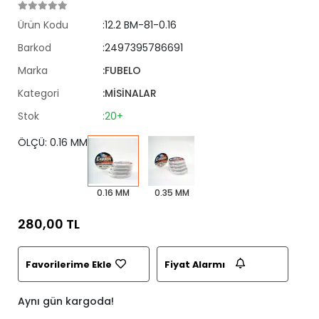
Ürün Kodu
:12.2 BM-81-0.16
Barkod
:2497395786691
Marka
:FUBELO
Kategori
:MİSİNALAR
Stok
:20+
ÖLÇÜ: 0.16 MM
0.16 MM
0.35 MM
280,00 TL
Favorilerime Ekle
Fiyat Alarmı
Aynı gün kargoda!