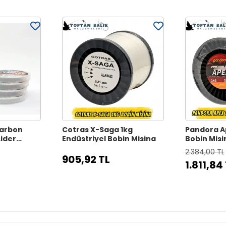
Carbon
Cotras X-Saga 1kg
Pandora A
Lider
Endüstriyel Bobin Misina
Bobin Misi
Boy)
2.384,00 TL
905,92 TL
1.811,84