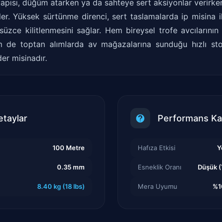
apısı, düğüm atarken ya da sahteye sert aksiyonlar verirken
er. Yüksek sürtünme direnci, sert taslamalarda ip misina i
zce kilitlenmesini sağlar. Hem bireysel trofe avcılarının 
m de toptan alımlarda av mağazalarına sunduğu hızlı sto
er misinadır.
etaylar
Performans Kar
100 Metre
Hafıza Etkisi
Y
0.35 mm
Esneklik Oranı
Düşük (
8.40 kg (18 lbs)
Mera Uyumu
%10