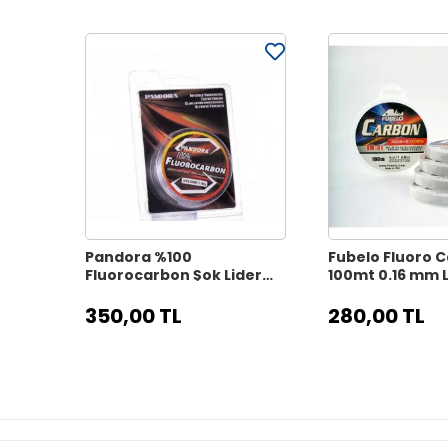
Pandora %100
Fubelo Fluoro 
Fluorocarbon Şok Lider
100mt 0.16 mm 
Hayalet Misina 50 m
Misina
350,00 TL
280,00 TL