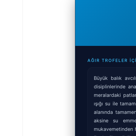
AĞIR TROFELER İ
Büyük balık avcıl
disiplinlerinde a
meralardaki patla
ışığı su ile tamam
alanında tamamen 
aksine su emme
mukavemetinden h