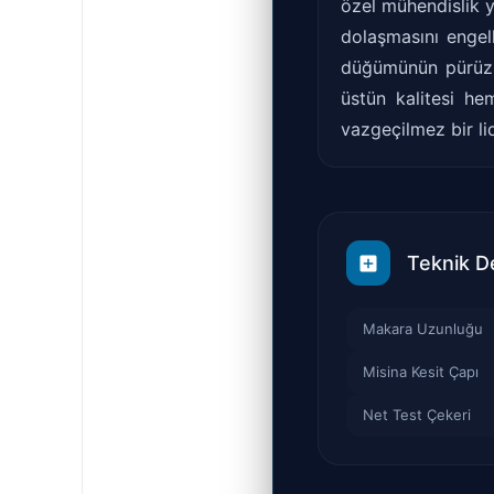
özel mühendislik y
dolaşmasını engell
düğümünün pürüzsü
üstün kalitesi he
vazgeçilmez bir lid
Teknik D
Makara Uzunluğu
Misina Kesit Çapı
Net Test Çekeri