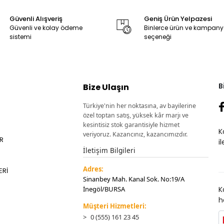
Güvenli Alışveriş
Geniş Ürün Yelpazesi
Güvenli ve kolay ödeme
Binlerce ürün ve kampan
sistemi
seçeneği
B
Bize Ulaşın
Türkiye'nin her noktasına, av bayilerine
özel toptan satış, yüksek kâr marjı ve
kesintisiz stok garantisiyle hizmet
K
veriyoruz. Kazancınız, kazancımızdır.
ER
i
İletişim Bilgileri
Adres:
ERİ
Sinanbey Mah. Kanal Sok. No:19/A
İnegöl/BURSA
K
h
Müşteri Hizmetleri:
0 (555) 161 23 45