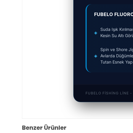
FUBELO FLUOR
Suda Işık Kırılmas
◈
Kesin Su Altı Gör
Spin ve Shore Ji
◈
Avlarda Düğümle
Tutan Esnek Yap
FUBELO FISHING LINE
Benzer Ürünler