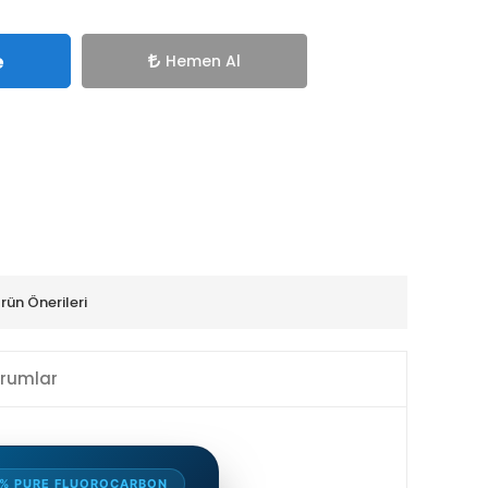
e
Hemen Al
rün Önerileri
rumlar
% PURE FLUOROCARBON