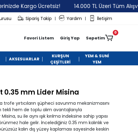
 Kargo Ücretsiz!
14.000 TL Üzeri Tüm Alışverişleri
vurusu
Sipariş Takip
Yardım
İletişim
|
|
0
Favori Listem
Giriş Yap
Sepetim
KURŞUN
YEM & SUNİ
AKSESUARLAR
ÇEŞİTLERİ
YEM
t 0.35 mm Lider Misina
ında trofe yırtıcıların şüpheci savunma mekanizmasını
ekli hem de toplu alım avantajlarıyla
isina, su ile aynı ışık kırılma indeksine sahip yapısı
nmez hale gelir. İncelediğiniz 0.35 mm kalınlık ve
ürüzsüz kalın dış yüzey kaplaması sayesinde keskin