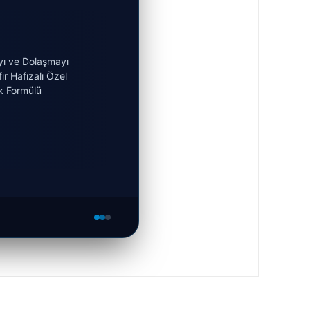
ı ve Dolaşmayı
ır Hafızalı Özel
k Formülü