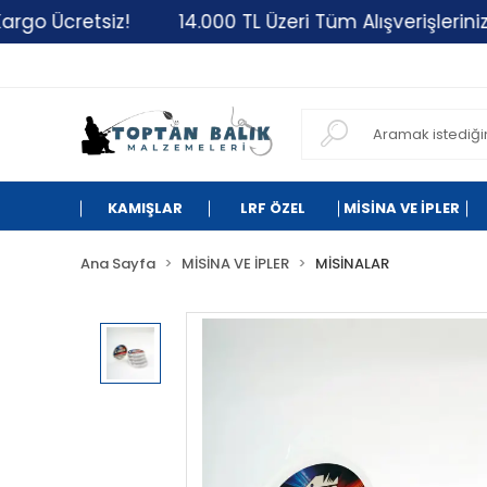
retsiz!
14.000 TL Üzeri Tüm Alışverişlerinizde Kar
KAMIŞLAR
LRF ÖZEL
MİSİNA VE İPLER
Ana Sayfa
MİSİNA VE İPLER
MİSİNALAR