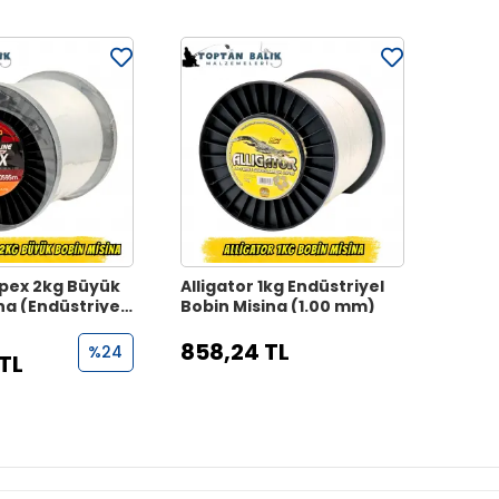
pex 2kg Büyük
Alligator 1kg Endüstriyel
na (Endüstriyel
Bobin Misina (1.00 mm)
858,24 TL
%24
 TL