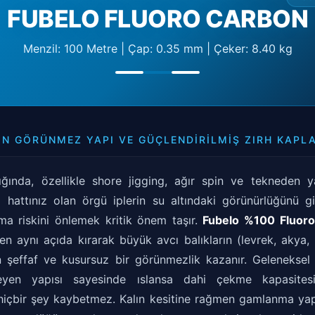
FUBELO FLUORO CARBON
Menzil: 100 Metre | Çap: 0.35 mm | Çeker: 8.40 kg
ÇIN GÖRÜNMEZ YAPI VE GÜÇLENDIRILMIŞ ZIRH KAPL
ığında, özellikle shore jigging, ağır spin ve tekneden yap
na hattınız olan örgü iplerin su altındaki görünürlüğünü 
ma riskini önlemek kritik önem taşır.
Fubelo %100 Fluor
en aynı açıda kırarak büyük avcı balıkların (levrek, akya, 
şeffaf ve kusursuz bir görünmezlik kazanır. Geleneksel 
yen yapısı sayesinde ıslansa dahi çekme kapasite
içbir şey kaybetmez. Kalın kesitine rağmen gamlanma yap