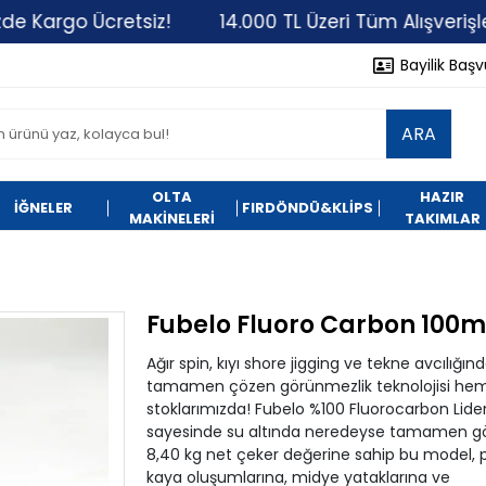
go Ücretsiz!
14.000 TL Üzeri Tüm Alışverişlerinizde
Bayilik Baş
ARA
OLTA
HAZIR
İĞNELER
FIRDÖNDÜ&KLİPS
MAKİNELERİ
TAKIMLAR
Fubelo Fluoro Carbon 100m
Ağır spin, kıyı shore jigging ve tekne avcılığ
tamamen çözen görünmezlik teknolojisi hem t
stoklarımızda! Fubelo %100 Fluorocarbon Lider M
sayesinde su altında neredeyse tamamen görü
8,40 kg net çeker değerine sahip bu model, p
kaya oluşumlarına, midye yataklarına ve