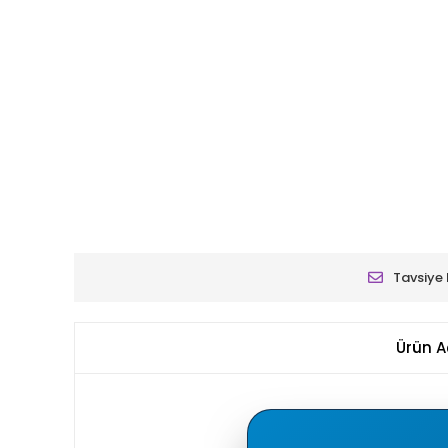
Tavsiye 
Ürün A