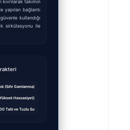
 kıvrılarak takımın
le yapılan bağlantı
güvenle kullandığı
k sirkülasyonu ile
akteri
ok (Sıfır Gamlanma)
Yüksek Hassasiyet)
0 Tatlı ve Tuzlu Su