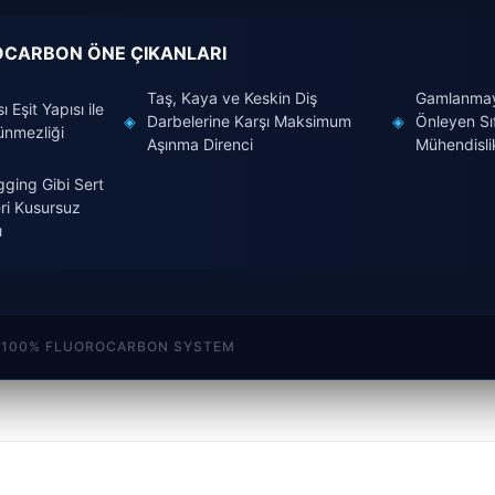
OCARBON ÖNE ÇIKANLARI
Taş, Kaya ve Keskin Diş
Gamlanmay
ı Eşit Yapısı ile
◈
Darbelerine Karşı Maksimum
◈
Önleyen Sıf
ünmezliği
Aşınma Direnci
Mühendisli
gging Gibi Sert
ri Kusursuz
ı
 - 100% FLUOROCARBON SYSTEM