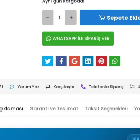
Aynı gün kargoda!
Sepete Ekl
WHATSAPP İLE SİPARİŞ VER
Et
Yorum Yaz
Karşılaştır
Telefonla Sipariş
Ü
çıklaması
Garanti ve Teslimat
Taksit Seçenekleri
Yo
100