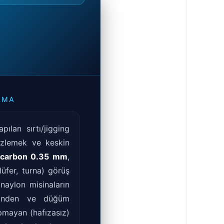
AMA
ılan sırtı/jigging
gizlemek ve keskin
ocarbon 0.35 mm
,
lüfer, turna) görüş
naylon misinaların
sinden ve düğüm
mayan (hafızasız)