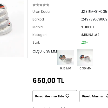
Ürün Kodu
:12.3 BM-81-0.35
Barkod
:249739578669
Marka
:FUBELO
Kategori
:MİSİNALAR
Stok
:20+
ÖLÇÜ: 0.35 MM
0.16 MM
0.35 MM
650,00 TL
Favorilerime Ekle
Fiyat Alarmı