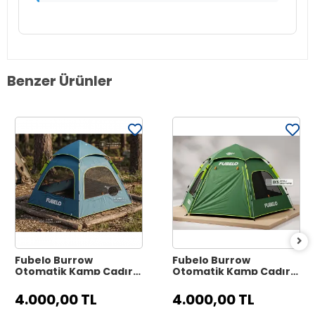
Benzer Ürünler
Fubelo Burrow
Fubelo Burrow
Otomatik Kamp Çadırı
Otomatik Kamp Çadırı
- Okyanus Mavisi
- Orman Yeşili
(Otomatik Yaylı
(Otomatik Yaylı
4.000,00 TL
4.000,00 TL
Sistem)
Sistem)