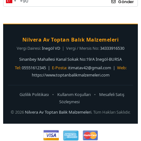
Gönder
Nilvera Av Toptan Balık Malzemeleri
Vergi Dairesi:
İnegöl VD
| Vergi / Mersis No:
34333916530
Sinanbey Mahallesi Kanal Sokak No:19/A İnegöl-BURSA
Tel:
05551612345 |
E-Posta:
itimatav42@gmail.com
|
Web:
https://www.toptanbalikmalzemeleri.com
Gizlilik Politikası
•
Kullanım Koşulları
•
Mesafeli Satış
Sözleşmesi
© 2026
Nilvera Av Toptan Balık Malzemeleri
. Tüm Hakları Saklıdır.