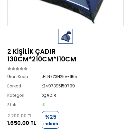
2 KİŞİLİK ÇADIR
130CM*210CM*110CM
Ürün Kodu
:HLN7Z3H25V-1165
Barkod
:2497395150799
Kategori
:ÇADIR
Stok
:11
2.200,00 TL
%25
1.650,00 TL
indirim