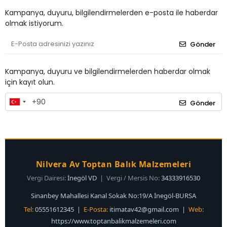
Kampanya, duyuru, bilgilendirmelerden e-posta ile haberdar
olmak istiyorum.
Gönder
Kampanya, duyuru ve bilgilendirmelerden haberdar olmak
için kayıt olun.
Gönder
Nilvera Av Toptan Balık Malzemeleri
Vergi Dairesi:
İnegöl VD
| Vergi / Mersis No:
34333916530
Sinanbey Mahallesi Kanal Sokak No:19/A İnegöl-BURSA
Tel:
05551612345 |
E-Posta:
itimatav42@gmail.com
|
Web:
https://www.toptanbalikmalzemeleri.com