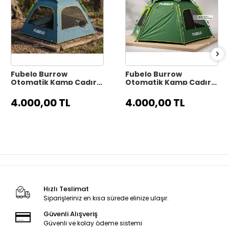
Fubelo Burrow
Fubelo Burrow
Otomatik Kamp Çadırı
Otomatik Kamp Çadırı
- Okyanus Mavisi
- Orman Yeşili
(Otomatik Yaylı
(Otomatik Yaylı
4.000,00 TL
4.000,00 TL
Sistem)
Sistem)
Hızlı Teslimat
Siparişleriniz en kısa sürede elinize ulaşır.
Güvenli Alışveriş
Güvenli ve kolay ödeme sistemi