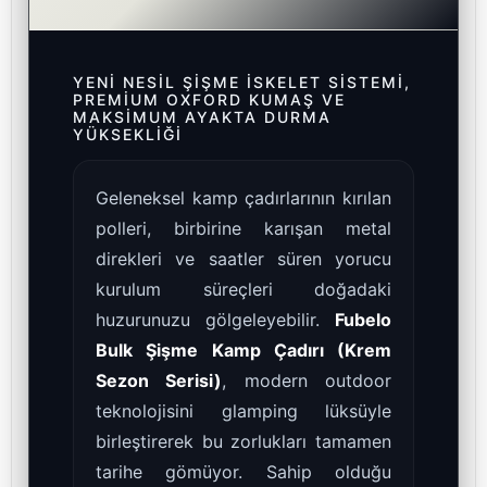
YENI NESIL ŞIŞME İSKELET SISTEMI,
PREMIUM OXFORD KUMAŞ VE
MAKSIMUM AYAKTA DURMA
YÜKSEKLIĞI
Geleneksel kamp çadırlarının kırılan
polleri, birbirine karışan metal
direkleri ve saatler süren yorucu
kurulum süreçleri doğadaki
huzurunuzu gölgeleyebilir.
Fubelo
Bulk Şişme Kamp Çadırı (Krem
Sezon Serisi)
, modern outdoor
teknolojisini glamping lüksüyle
birleştirerek bu zorlukları tamamen
tarihe gömüyor. Sahip olduğu