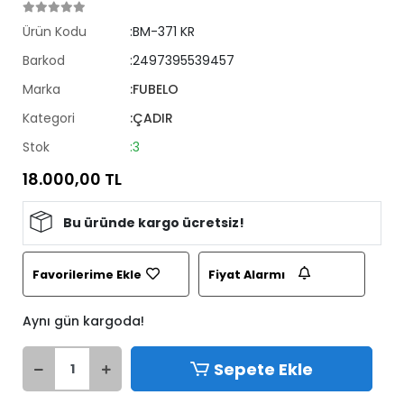
Ürün Kodu
:BM-371 KR
Barkod
:2497395539457
Marka
:FUBELO
Kategori
:ÇADIR
Stok
:3
18.000,00 TL
Bu üründe kargo ücretsiz!
Favorilerime Ekle
Fiyat Alarmı
Aynı gün kargoda!
Sepete Ekle