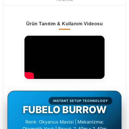
Ürün Tanıtım & Kullanım Videosu
INSTANT SETUP TECHNOLOGY
FUBELO BURROW
Renk: Okyanus Mavisi | Mekanizma:
Otomatik Yaylı | Boyut: 2.40m x 2.40m