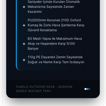
Saniyeler İçinde Kurulan Otomatik
◈
Mekanizma Sayesinde Zaman
Kazanımı
PU2000mm Korumalı 210D Oxford
◈
Kumaş ile Zorlu Hava Şartlarına Karşı
Güvenli Konaklama
B3 Mesh Yapısı ile Maksimum Hava
◈
Akışı ve Haşerelere Karşı %100
Bariyer
110g PE Dayanıklı Zemin Sayesinde
◈
Soğuk ve Neme Karşı Tam İzolasyon
FUBELO OUTDOOR GEAR - BURROW
SERIES INSTANT TENT