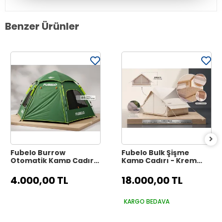
Benzer Ürünler
Fubelo Burrow
Fubelo Bulk Şişme
Otomatik Kamp Çadırı
Kamp Çadırı - Krem
- Orman Yeşili
Lüks Doğa Çadırı
(Otomatik Yaylı
4.000,00 TL
18.000,00 TL
Sistem)
KARGO BEDAVA