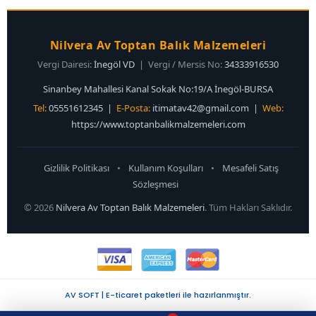
Nilvera Av Toptan Balık Malzemeleri
Vergi Dairesi:
İnegöl VD
| Vergi / Mersis No:
34333916530
Sinanbey Mahallesi Kanal Sokak No:19/A İnegöl-BURSA
Tel:
05551612345 |
E-Posta:
itimatav42@gmail.com
|
Web:
https://www.toptanbalikmalzemeleri.com
Gizlilik Politikası
•
Kullanım Koşulları
•
Mesafeli Satış
Sözleşmesi
© 2026
Nilvera Av Toptan Balık Malzemeleri
. Tüm Hakları Saklıdır.
AV SOFT | E-ticaret paketleri ile hazırlanmıştır.