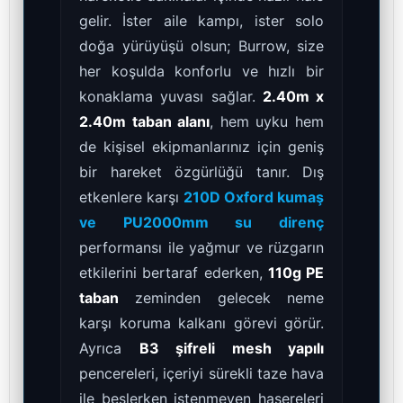
gelir. İster aile kampı, ister solo
doğa yürüyüşü olsun; Burrow, size
her koşulda konforlu ve hızlı bir
konaklama yuvası sağlar.
2.40m x
2.40m taban alanı
, hem uyku hem
de kişisel ekipmanlarınız için geniş
bir hareket özgürlüğü tanır. Dış
etkenlere karşı
210D Oxford kumaş
ve PU2000mm su direnç
performansı ile yağmur ve rüzgarın
etkilerini bertaraf ederken,
110g PE
taban
zeminden gelecek neme
karşı koruma kalkanı görevi görür.
Ayrıca
B3 şifreli mesh yapılı
pencereleri, içeriyi sürekli taze hava
ile beslerken istenmeyen haşereleri