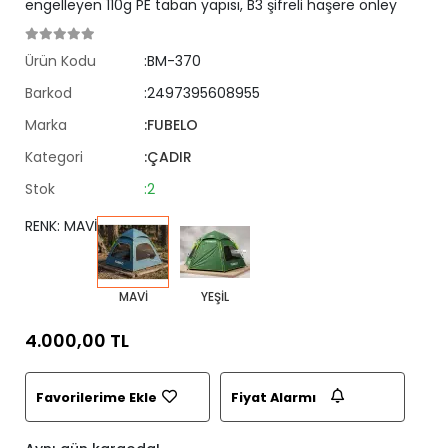
engelleyen 110g PE taban yapısı, B3 şifreli haşere önley
Ürün Kodu
:BM-370
Barkod
:2497395608955
Marka
:FUBELO
Kategori
:ÇADIR
Stok
:2
RENK: MAVİ
MAVİ
YEŞİL
4.000,00 TL
Favorilerime Ekle
Fiyat Alarmı