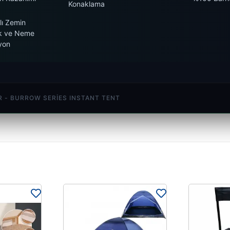
Konaklama
lı Zemin
k ve Neme
yon
 - BURROW SERIES INSTANT TENT