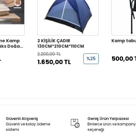
şme Kamp
2 KİŞİLİK ÇADIR
Kamp tabu
Lüks Doğa
130CM*210CM*110CM
2.200,00 TL
L
500,00 
%25
1.650,00 TL
Güvenli Alışveriş
Geniş Ürün Yelpazesi
Güvenli ve kolay ödeme
Binlerce ürün ve kampan
sistemi
seçeneği