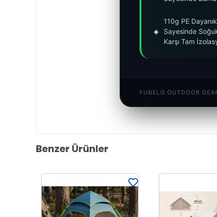
110g PE Dayanık
◈
Sayesinde Soğu
Karşı Tam İzolas
FUBELO OUTDOOR GEAR
Benzer Ürünler