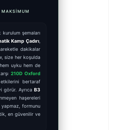
E MAKSIMUM
k kurulum şemaları
atik Kamp Çadırı
,
areketle dakikalar
w, size her koşulda
 hem uyku hem de
karşı
210D Oxford
kilerini bertaraf
i görür. Ayrıca
B3
enmeyen haşereleri
e yapmaz, formunu
ik, en güvenilir ve