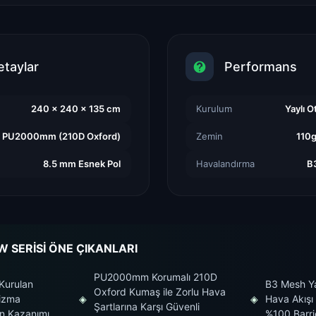
etaylar
Performans
240 x 240 x 135 cm
Kurulum
Yaylı O
PU2000mm (210D Oxford)
Zemin
110g
8.5 mm Esnek Pol
Havalandırma
B3
 SERİSİ ÖNE ÇIKANLARI
PU2000mm Korumalı 210D
 Kurulan
B3 Mesh Ya
Oxford Kumaş ile Zorlu Hava
izma
◈
◈
Hava Akışı
Şartlarına Karşı Güvenli
n Kazanımı
%100 Barri