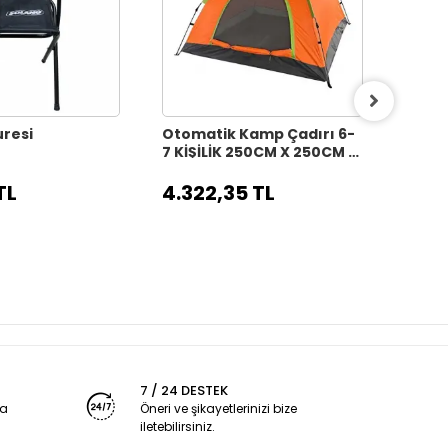
resi
Otomatik Kamp Çadırı 6-
Otoma
7 KİŞİLİK 250CM X 250CM X
5 KİŞ
165CM
160C
TL
4.322,35 TL
3.84
7 / 24 DESTEK
ya
Öneri ve şikayetlerinizi bize
iletebilirsiniz.