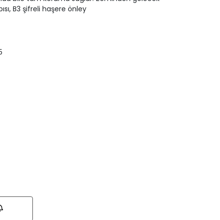
ı, B3 şifreli haşere önley
5