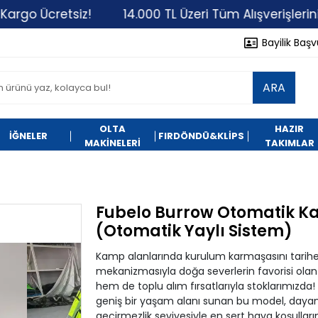
retsiz!
14.000 TL Üzeri Tüm Alışverişlerinizde Kar
Bayilik Baş
ARA
OLTA
HAZIR
İĞNELER
FIRDÖNDÜ&KLİPS
MAKİNELERİ
TAKIMLAR
Fubelo Burrow Otomatik Ka
(Otomatik Yaylı Sistem)
Kamp alanlarında kurulum karmaşasını tarihe 
mekanizmasıyla doğa severlerin favorisi ola
hem de toplu alım fırsatlarıyla stoklarımızda!
geniş bir yaşam alanı sunan bu model, daya
geçirmezlik seviyesiyle en sert hava koşulla