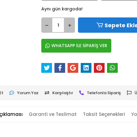
Aynı gün kargoda!
Sepete Ekl
WHATSAPP İLE SİPARİŞ VER
Et
Yorum Yaz
Karşılaştır
Telefonla Sipariş
Ü
çıklaması
Garanti ve Teslimat
Taksit Seçenekleri
Yo