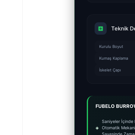
Teknik D
Kurulu Boyut
Kumaş Kaplama
İskelet Çapı
FUBELO BURROW
Saniyeler İçinde
◈
Otomatik Mekan
Sayesinde Zama