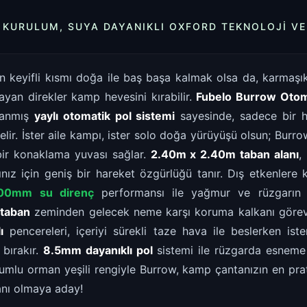
E KURULUM, SUYA DAYANIKLI OXFORD TEKNOLOJI V
keyifli kısmı doğa ile baş başa kalmak olsa da, karmaşı
ayan direkler kamp hevesini kırabilir.
Fubelo Burrow Otom
rlanmış
yaylı otomatik pol sistemi
sayesinde, sadece bir h
gelir. İster aile kampı, ister solo doğa yürüyüşü olsun; Burro
 bir konaklama yuvası sağlar.
2.40m x 2.40m taban alanı
,
ınız için geniş bir hareket özgürlüğü tanır. Dış etkenlere 
00mm su direnç
performansı ile yağmur ve rüzgarın et
 taban
zeminden gelecek neme karşı koruma kalkanı görev
ı
pencereleri, içeriyi sürekli taze hava ile beslerken ist
bırakır.
8.5mm dayanıklı pol
sistemi ile rüzgarda esnem
umlu orman yeşili rengiyle Burrow, kamp çantanızın en prat
nı olmaya aday!