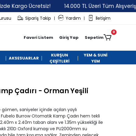
go Ücretsiz!
14.000 TL Üzeri Tüm Alışverişlerinizd
vurusu
Sipariş Takip
Yardım
İletişim
|
|
0
Favori Listem
Giriş Yap
Sepetim
KURŞUN
YEM & SUNİ
AKSESUARLAR
ÇEŞİTLERİ
YEM
mp Çadırı - Orman Yeşili
gömen, saniyeler içinde açılan yaylı
n Fubelo Burrow Otomatik Kamp Çadırı hem tekli
 2.40m x 2.40m taban alanı ve 1.35m yüksekliği ile
nıklı 210D Oxford kumaşı ve PU2000mm su
rında bile tam koruma sağlar. Zeminden gelecek