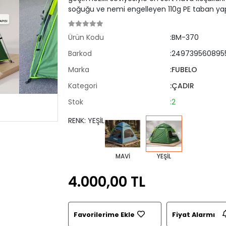
soğuğu ve nemi engelleyen 110g PE taban yapıs
Ürün Kodu
:BM-370
Barkod
:249739560895
Marka
:FUBELO
Kategori
:ÇADIR
Stok
:2
RENK: YEŞİL
MAVİ
YEŞİL
4.000,00 TL
Favorilerime Ekle
Fiyat Alarmı