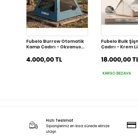
Fubelo Burrow Otomatik
Fubelo Bulk Şi
Kamp Çadırı - Okyanus
Çadırı - Krem 
Mavisi (Otomatik Yaylı
Çadırı
Sistem)
4.000,00 TL
18.000,00 T
KARGO BEDAVA
Hızlı Teslimat
Siparişleriniz en kısa sürede elinize
ulaşır.