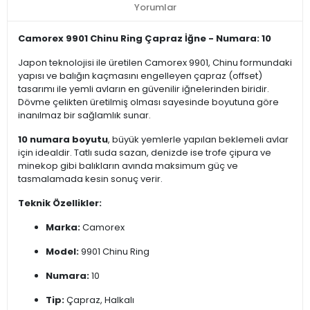
Yorumlar
Camorex 9901 Chinu Ring Çapraz İğne - Numara: 10
Japon teknolojisi ile üretilen Camorex 9901, Chinu formundaki
yapısı ve balığın kaçmasını engelleyen çapraz (offset)
tasarımı ile yemli avların en güvenilir iğnelerinden biridir.
Dövme çelikten üretilmiş olması sayesinde boyutuna göre
inanılmaz bir sağlamlık sunar.
10 numara boyutu
, büyük yemlerle yapılan beklemeli avlar
için idealdir. Tatlı suda sazan, denizde ise trofe çipura ve
minekop gibi balıkların avında maksimum güç ve
tasmalamada kesin sonuç verir.
Teknik Özellikler:
Marka:
Camorex
Model:
9901 Chinu Ring
Numara:
10
Tip:
Çapraz, Halkalı