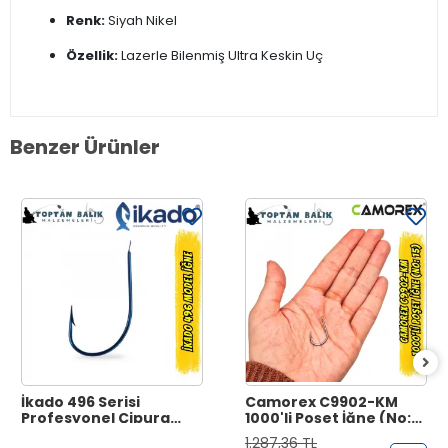
Renk:
Siyah Nikel
Özellik:
Lazerle Bilenmiş Ultra Keskin Uç
Benzer Ürünler
İkado 496 Serisi
Camorex C9902-KM
Profesyonel Çipura
1000'li Poşet İğne (No:
İğnesi - Black Nickel
15)
1.287,36 TL