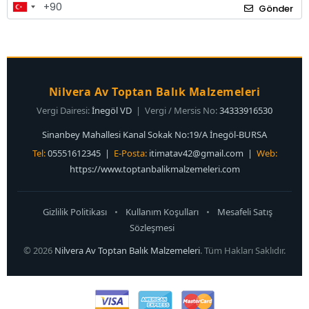
Gönder
Nilvera Av Toptan Balık Malzemeleri
Vergi Dairesi:
İnegöl VD
| Vergi / Mersis No:
34333916530
Sinanbey Mahallesi Kanal Sokak No:19/A İnegöl-BURSA
Tel:
05551612345 |
E-Posta:
itimatav42@gmail.com
|
Web:
https://www.toptanbalikmalzemeleri.com
Gizlilik Politikası
•
Kullanım Koşulları
•
Mesafeli Satış
Sözleşmesi
© 2026
Nilvera Av Toptan Balık Malzemeleri
. Tüm Hakları Saklıdır.