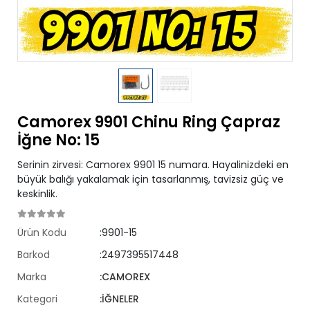
Camorex 9901 Chinu Ring Çapraz
İğne No: 15
Serinin zirvesi: Camorex 9901 15 numara. Hayalinizdeki en
büyük balığı yakalamak için tasarlanmış, tavizsiz güç ve
keskinlik.
Ürün Kodu
:9901-15
Barkod
:2497395517448
Marka
:CAMOREX
Kategori
:İĞNELER