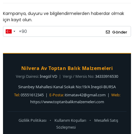
Kampanya, duyuru ve bilgilendirmelerden haberdar olmak
için kayıt olun.
Gönder
Nilvera Av Toptan Balık Malzemeleri
Vergi Dairesi:
İnegöl VD
| Vergi / Mersis No:
34333916530
Sinanbey Mahallesi Kanal Sokak No:19/A İnegöl-BURSA
Tel:
05551612345 |
E-Posta:
itimatav42@gmail.com
|
Web:
https://www.toptanbalikmalzemeleri.com
Gizlilik Politikası
•
Kullanım Koşulları
•
Mesafeli Satış
Sözleşmesi