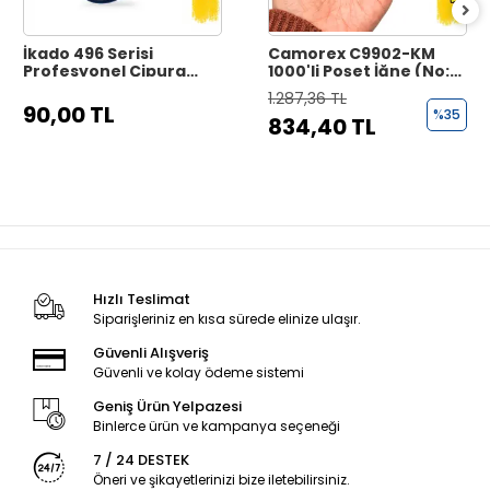
İkado 496 Serisi
Camorex C9902-KM
Profesyonel Çipura
1000'li Poşet İğne (No:
İğnesi - Black Nickel
15)
1.287,36 TL
90,00 TL
%35
834,40 TL
Hızlı Teslimat
Siparişleriniz en kısa sürede elinize ulaşır.
Güvenli Alışveriş
Güvenli ve kolay ödeme sistemi
Geniş Ürün Yelpazesi
Binlerce ürün ve kampanya seçeneği
7 / 24 DESTEK
Öneri ve şikayetlerinizi bize iletebilirsiniz.