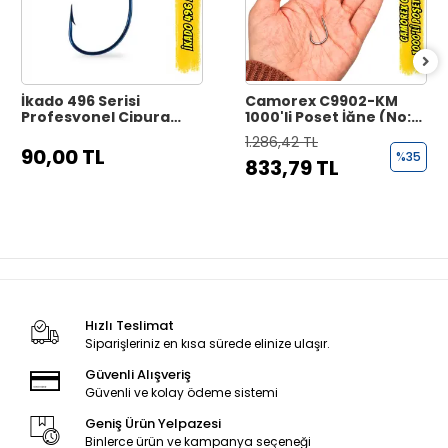
İkado 496 Serisi
Camorex C9902-KM
Profesyonel Çipura
1000'li Poşet İğne (No:
İğnesi - Black Nickel
15)
1.286,42 TL
90,00 TL
%35
833,79 TL
Hızlı Teslimat
Siparişleriniz en kısa sürede elinize ulaşır.
Güvenli Alışveriş
Güvenli ve kolay ödeme sistemi
Geniş Ürün Yelpazesi
Binlerce ürün ve kampanya seçeneği