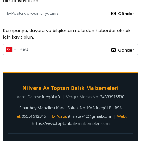
olmak istiyorum.
Gönder
Kampanya, duyuru ve bilgilendirmelerden haberdar olmak
için kayıt olun.
Gönder
Nilvera Av Toptan Balık Malzemeleri
Vergi Dairesi:
İnegöl VD
| Vergi / Mersis No:
34333916530
Sinanbey Mahallesi Kanal Sokak No:19/A İnegöl-BURSA
Tel:
05551612345 |
E-Posta:
itimatav42@gmail.com
|
Web:
https://www.toptanbalikmalzemeleri.com