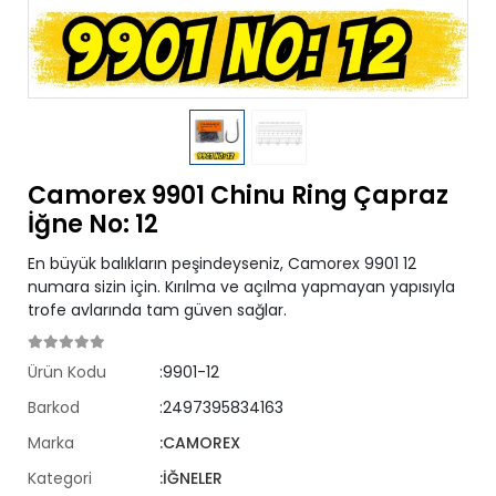
Camorex 9901 Chinu Ring Çapraz
İğne No: 12
En büyük balıkların peşindeyseniz, Camorex 9901 12
numara sizin için. Kırılma ve açılma yapmayan yapısıyla
trofe avlarında tam güven sağlar.
Ürün Kodu
:9901-12
Barkod
:2497395834163
Marka
:CAMOREX
Kategori
:İĞNELER