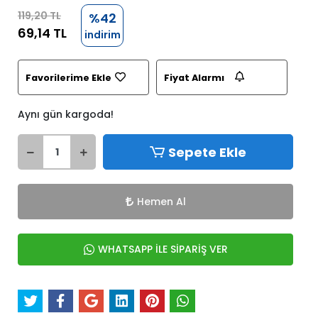
119,20 TL
%42
69,14 TL
indirim
Favorilerime Ekle
Fiyat Alarmı
Aynı gün kargoda!
Sepete Ekle
Hemen Al
WHATSAPP İLE SİPARİŞ VER