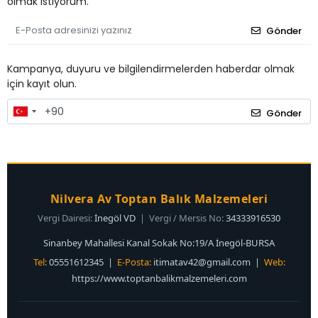
olmak istiyorum.
Gönder
Kampanya, duyuru ve bilgilendirmelerden haberdar olmak
için kayıt olun.
Gönder
Nilvera Av Toptan Balık Malzemeleri
Vergi Dairesi:
İnegöl VD
| Vergi / Mersis No:
34333916530
Sinanbey Mahallesi Kanal Sokak No:19/A İnegöl-BURSA
Tel:
05551612345 |
E-Posta:
itimatav42@gmail.com
|
Web:
https://www.toptanbalikmalzemeleri.com