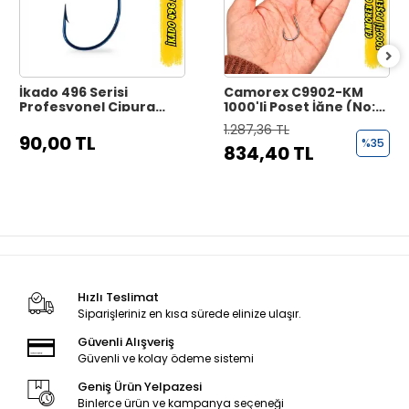
İkado 496 Serisi
Camorex C9902-KM
Profesyonel Çipura
1000'li Poşet İğne (No:
İğnesi - Black Nickel
15)
1.287,36 TL
90,00 TL
%35
834,40 TL
Hızlı Teslimat
Siparişleriniz en kısa sürede elinize ulaşır.
Güvenli Alışveriş
Güvenli ve kolay ödeme sistemi
Geniş Ürün Yelpazesi
Binlerce ürün ve kampanya seçeneği