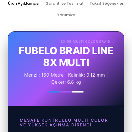
Ürün Açıklaması
Garanti ve Teslimat
Taksit Seçenekleri
Yorumlar
8X PE MULTI COLOR BRAID
FUBELO BRAID LINE
8X MULTI
Menzil: 150 Metre | Kalınlık: 0.12 mm |
Çeker: 6.8 kg
MESAFE KONTROLLÜ MULTI COLOR
VE YÜKSEK AŞINMA DIRENCI