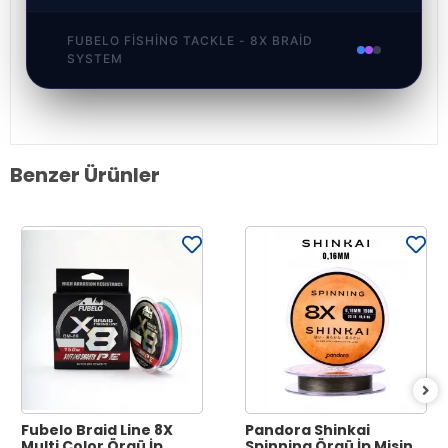
FUBELO FISHING TACKLE - 8X BRAID
SYSTEM
Benzer Ürünler
Fubelo Braid Line 8X
Pandora Shinkai
Multi Color Örgü İp
Spinning Örgü İp Misina