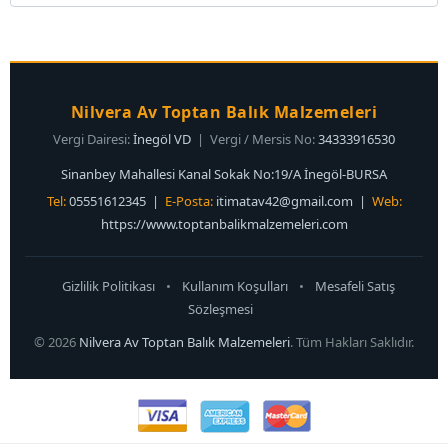
Nilvera Av Toptan Balık Malzemeleri
Vergi Dairesi:
İnegöl VD
| Vergi / Mersis No:
34333916530
Sinanbey Mahallesi Kanal Sokak No:19/A İnegöl-BURSA
Tel:
05551612345 |
E-Posta:
itimatav42@gmail.com
|
Web:
https://www.toptanbalikmalzemeleri.com
Gizlilik Politikası
•
Kullanım Koşulları
•
Mesafeli Satış
Sözleşmesi
© 2026
Nilvera Av Toptan Balık Malzemeleri
. Tüm Hakları Saklıdır.