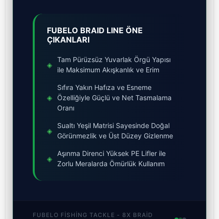
FUBELO BRAID LINE ÖNE
ÇIKANLARI
Tam Pürüzsüz Yuvarlak Örgü Yapısı
◈
ile Maksimum Akışkanlık ve Erim
Sıfıra Yakın Hafıza ve Esneme
◈
Özelliğiyle Güçlü ve Net Tasmalama
Oranı
Sualtı Yeşil Matrisi Sayesinde Doğal
◈
Görünmezlik ve Üst Düzey Gizlenme
Aşınma Direnci Yüksek PE Lifler ile
◈
Zorlu Meralarda Ömürlük Kullanım
FUBELO FISHING TACKLE - 8X BRAID