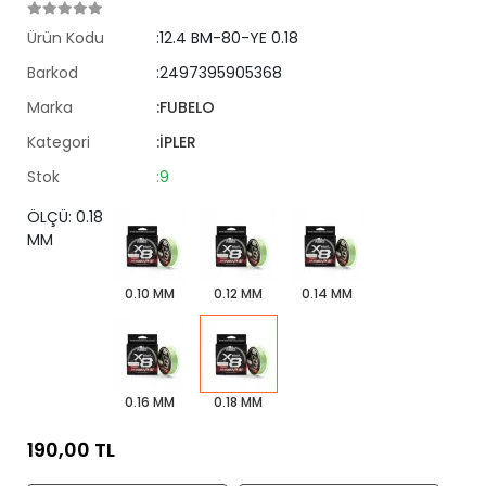
Ürün Kodu
:12.4 BM-80-YE 0.18
Barkod
:2497395905368
Marka
:FUBELO
Kategori
:İPLER
Stok
:9
ÖLÇÜ: 0.18
MM
0.10 MM
0.12 MM
0.14 MM
0.16 MM
0.18 MM
190,00 TL