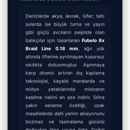
Denizlerde akya, levrek, lüfer; tatlı
sularda ise büyük turna ve yayın
gibi güçlü avcıların peşinde olan
balıkçılar için tasarlanan
Fubelo 8x
Braid Line 0.18 mm
, ağır yük
altında liflerine ayrılmayan kusursuz
sıkılıkta dokunmuştur. Aşınmaya
karşı direnci artıran dış kaplama
teknolojisi, kayalık meralarda ve
midye yataklarında misinanın
kesilme riskini en aza indirir. Sıfıra
yakın esneme özelliği, uzak
mesafelerde dahi yemin aksiyonunu
bozmaz ve tasmalama gücünü
doğrudan iğne ucuna iletir. Doğal