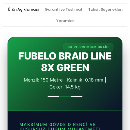
Ürün Açıklaması
Garanti ve Teslimat
Taksit Seçenekleri
Yorumlar
8X PE PREMIUM BRAID
FUBELO BRAID LINE
8X GREEN
Menzil: 150 Metre | Kalınlık: 0.18 mm |
Çeker: 14.5 kg
MAKSIMUM GÖVDE DIRENCI VE
KUSURSUZ DÜĞÜM MUKAVEMETI