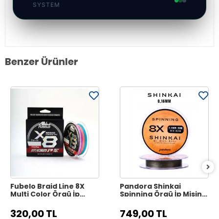
SYSTEM
Benzer Ürünler
Fubelo Braid Line 8X
Pandora Shinkai
Multi Color Örgü İp
Spinning Örgü İp Misina
Misina 150 m - 0.10 mm
150 m - 0.16 mm Dark
Green
320,00 TL
749,00 TL