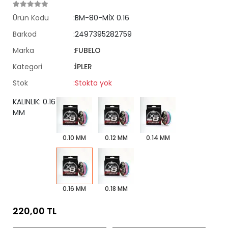
Ürün Kodu
:BM-80-MİX 0.16
Barkod
:2497395282759
Marka
:FUBELO
Kategori
:İPLER
Stok
:Stokta yok
KALINLIK: 0.16
MM
0.10 MM
0.12 MM
0.14 MM
0.16 MM
0.18 MM
220,00 TL