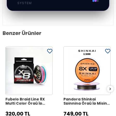
SYSTEM
Benzer Ürünler
Fubelo Braid Line 8X
Pandora Shinkai
Multi Color Örgü İp
Spinning Örgü İp Misina
Misina 150 m - 0.10 mm
150 m - 0.16 mm Dark
Green
320,00 TL
749,00 TL