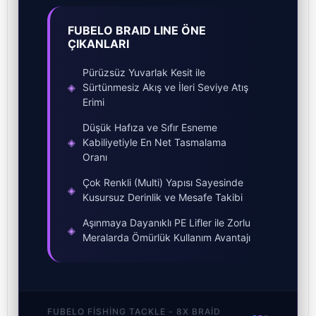
FUBELO BRAID LINE ÖNE
ÇIKANLARI
Pürüzsüz Yuvarlak Kesit ile
◈
Sürtünmesiz Akış ve İleri Seviye Atış
Erimi
Düşük Hafıza ve Sıfır Esneme
◈
Kabiliyetiyle En Net Tasmalama
Oranı
Çok Renkli (Multi) Yapısı Sayesinde
◈
Kusursuz Derinlik ve Mesafe Takibi
Aşınmaya Dayanıklı PE Lifler ile Zorlu
◈
Meralarda Ömürlük Kullanım Avantajı
FUBELO FISHING TACKLE - 8X BRAID