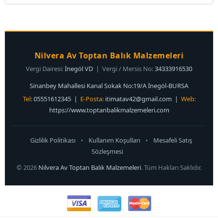
Nilvera Av Toptan Balık Malzemeleri
Vergi Dairesi:
İnegöl VD
| Vergi / Mersis No:
34333916530
Sinanbey Mahallesi Kanal Sokak No:19/A İnegöl-BURSA
Tel:
05551612345 |
E-Posta:
itimatav42@gmail.com
|
Web:
https://www.toptanbalikmalzemeleri.com
Gizlilik Politikası
•
Kullanım Koşulları
•
Mesafeli Satış
Sözleşmesi
© 2026
Nilvera Av Toptan Balık Malzemeleri
. Tüm Hakları Saklıdır.