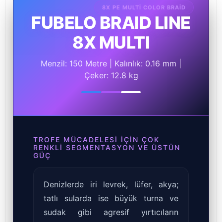
8X PE MULTI COLOR BRAID
FUBELO BRAID LINE
8X MULTI
Menzil: 150 Metre | Kalınlık: 0.16 mm |
Çeker: 12.8 kg
TROFE MÜCADELESI İÇIN ÇOK
RENKLI SEGMENTASYON VE ÜSTÜN
GÜÇ
Denizlerde iri levrek, lüfer, akya;
tatlı sularda ise büyük turna ve
sudak gibi agresif yırtıcıların