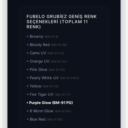
FUBELO GRUBIEZ GENIŞ RENK
SEÇENEKLERI (TOPLAM 11
RENK)
•
Browny
(BM-91 B)
•
Bloody Red
(BM-91 BR)
•
Camo UV
(BM-91 CU)
•
Orange UV
(BM-91 OV)
•
Pink Glow
(BM-91 PG)
•
Pearly White UV
(BM-91 PWU)
•
Yellow
(BM-91 YE)
•
Fire Tiger UV
(BM-91 FT)
• Purple Glow (BM-91 PG)
•
R Worm Glow
(BM-91 RG)
•
Blue Red
(BM-91 BR)