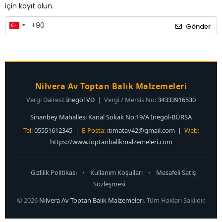
için kayıt olun.
Gönder
Nilvera Av Toptan Balık Malzemeleri
Vergi Dairesi:
İnegöl VD
| Vergi / Mersis No:
34333916530
Sinanbey Mahallesi Kanal Sokak No:19/A İnegöl-BURSA
Tel:
05551612345 |
E-Posta:
itimatav42@gmail.com
|
Web:
https://www.toptanbalikmalzemeleri.com
Gizlilik Politikası
•
Kullanım Koşulları
•
Mesafeli Satış
Sözleşmesi
© 2026
Nilvera Av Toptan Balık Malzemeleri
. Tüm Hakları Saklıdır.