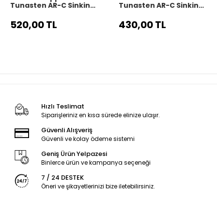
Tungsten AR-C Sinking
Tungsten AR-C Sinking
Maket Yem 9.9 cm 17 gr
Maket Yem 8 cm 10 gr -
- Yellow Killer
Mor Kafa
520,00 TL
430,00 TL
Hızlı Teslimat
Siparişleriniz en kısa sürede elinize ulaşır.
Güvenli Alışveriş
Güvenli ve kolay ödeme sistemi
Geniş Ürün Yelpazesi
Binlerce ürün ve kampanya seçeneği
7 / 24 DESTEK
Öneri ve şikayetlerinizi bize iletebilirsiniz.