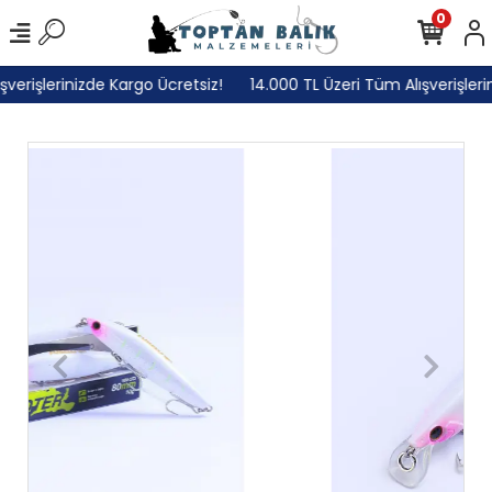
0
rişlerinizde Kargo Ücretsiz!
14.000 TL Üzeri Tüm Alışverişlerini