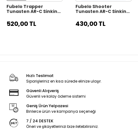
Fubelo Trapper
Fubelo Shooter
Tungsten AR-C Sinking
Tungsten AR-C Sinking
Maket Yem 9.9 cm 17 gr
Maket Yem 8 cm 10 gr -
- Yellow Killer
Blue Killer
520,00 TL
430,00 TL
Hızlı Teslimat
Siparişleriniz en kısa sürede elinize ulaşır.
Güvenli Alışveriş
Güvenli ve kolay ödeme sistemi
Geniş Ürün Yelpazesi
Binlerce ürün ve kampanya seçeneği
7 / 24 DESTEK
Öneri ve şikayetlerinizi bize iletebilirsiniz.