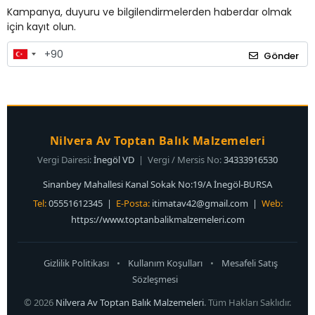
Kampanya, duyuru ve bilgilendirmelerden haberdar olmak
için kayıt olun.
Gönder
Nilvera Av Toptan Balık Malzemeleri
Vergi Dairesi:
İnegöl VD
| Vergi / Mersis No:
34333916530
Sinanbey Mahallesi Kanal Sokak No:19/A İnegöl-BURSA
Tel:
05551612345 |
E-Posta:
itimatav42@gmail.com
|
Web:
https://www.toptanbalikmalzemeleri.com
Gizlilik Politikası
•
Kullanım Koşulları
•
Mesafeli Satış
Sözleşmesi
© 2026
Nilvera Av Toptan Balık Malzemeleri
. Tüm Hakları Saklıdır.