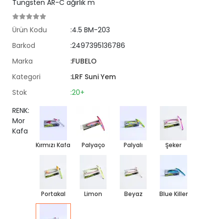
Tungsten AR-C ağırlık m
Ürün Kodu
:4.5 BM-203
Barkod
:2497395136786
Marka
:FUBELO
Kategori
:LRF Suni Yem
Stok
:20+
RENK:
Mor
Kafa
Kırmızı Kafa
Palyaço
Palyalı
Şeker
Portakal
Limon
Beyaz
Blue Killer