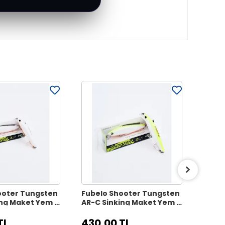
ooter Tungsten
Fubelo Shooter Tungsten
Fubel
ing Maket Yem 8
AR-C Sinking Maket Yem 8
AR-C 
 Beyaz
cm 10 gr - Limon
cm 10
TL
430,00 TL
430