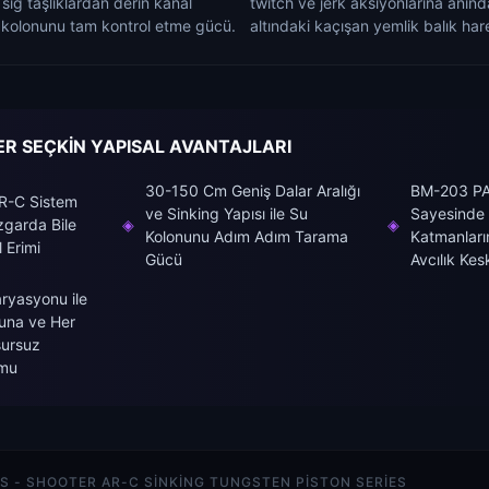
sığ taşlıklardan derin kanal
twitch ve jerk aksiyonlarına anın
u kolonunu tam kontrol etme gücü.
altındaki kaçışan yemlik balık hare
R SEÇKİN YAPISAL AVANTAJLARI
30-150 Cm Geniş Dalar Aralığı
BM-203 PAI
AR-C Sistem
ve Sinking Yapısı ile Su
Sayesinde 
üzgarda Bile
◈
◈
Kolonunu Adım Adım Tarama
Katmanlar
 Erimi
Gücü
Avcılık Kesk
aryasyonu ile
una ve Her
sursuz
rmu
S - SHOOTER AR-C SINKING TUNGSTEN PISTON SERIES