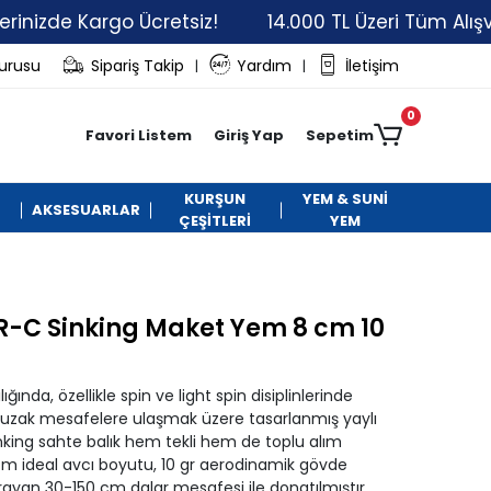
de Kargo Ücretsiz!
14.000 TL Üzeri Tüm Alışverişler
vurusu
Sipariş Takip
Yardım
İletişim
|
|
0
Favori Listem
Giriş Yap
Sepetim
KURŞUN
YEM & SUNİ
AKSESUARLAR
ÇEŞİTLERİ
YEM
R-C Sinking Maket Yem 8 cm 10
nda, özellikle spin ve light spin disiplinlerinde
 uzak mesafelere ulaşmak üzere tasarlanmış yaylı
nking sahte balık hem tekli hem de toplu alım
8 cm ideal avcı boyutu, 10 gr aerodinamik gövde
arayan 30-150 cm dalar mesafesi ile donatılmıştır.