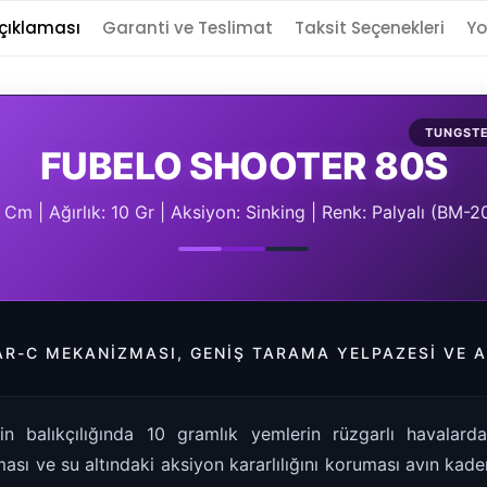
çıklaması
Garanti ve Teslimat
Taksit Seçenekleri
Yo
TUNGSTE
FUBELO SHOOTER 80S
 Cm | Ağırlık: 10 Gr | Aksiyon: Sinking | Renk: Palyalı (BM-2
AR-C MEKANIZMASI, GENIŞ TARAMA YELPAZESI VE A
in balıkçılığında 10 gramlık yemlerin rüzgarlı havalard
ası ve su altındaki aksiyon kararlılığını koruması avın kaderi