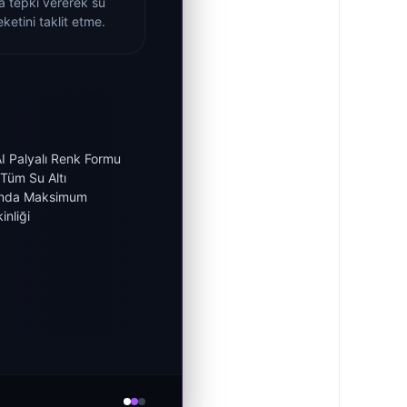
da tepki vererek su
ketini taklit etme.
 Palyalı Renk Formu
Tüm Su Altı
ında Maksimum
inliği