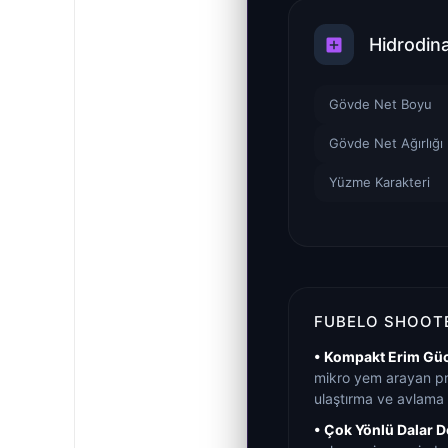
Hidrodin
Gövde Net Boyu
Gövde Net Ağırlığı
Yüzme Karakteri
FUBELO SHOOTE
• Kompakt Erim Gü
mikro yem arayan pr
ulaştırma ve avlama
• Çok Yönlü Dalar De