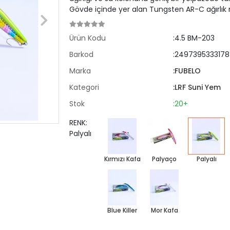
Gövde içinde yer alan Tungsten AR-C ağırlık
Ürün Kodu
:4.5 BM-203
Barkod
:2497395333178
Marka
:FUBELO
Kategori
:LRF Suni Yem
Stok
:20+
RENK:
Palyalı
Kırmızı Kafa
Palyaço
Palyalı
Blue Killer
Mor Kafa