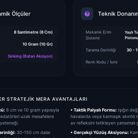
amik Ölçüler
Teknik Donanı
8 Santimetre (8 Cm)
Mekanik Erim
Yaylı 
Sistemi
Piston
10 Gram (10 Gr)
Tarama Derinliği
30 - 
Sinking (Batan Aksiyon)
Renk Kodu / İsmi
R STRATEJIK MERA AVANTAJLARI
cü:
8 cm ve 10 gram yapısıyla
• Taktik Palyalı Formu:
Işığın değ
edatörleri uzak mesafelere
havalarda veya karmaşık akıntılı m
 yeteneği.
av refleksini tetikleyen yansımalı
rinliği:
30-150 cm dalar
• Gerçekçi Yüzüş Aksiyonu:
Kamı