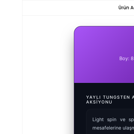
Ürün A
Boy: 8
YAYLI TUNGSTEN 
AKSIYONU
Light spin ve sp
mesafelerine ulaşm