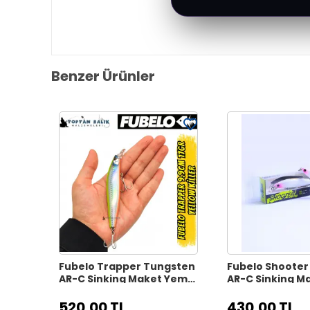
Benzer Ürünler
Fubelo Trapper Tungsten
Fubelo Shooter
AR-C Sinking Maket Yem
AR-C Sinking M
9.9 cm 17 gr - Yellow Killer
cm 10 gr - Mor 
520,00 TL
430,00 TL