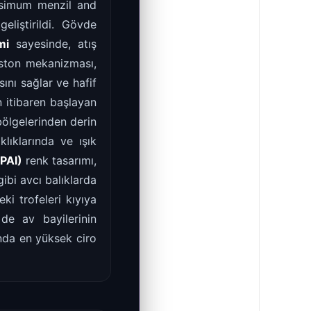
simum menzil and
eliştirildi. Gövde
mi
sayesinde, atış
iston mekanizması,
nı sağlar ve hafif
n itibaren başlayan
bölgelerinden derin
lıklarında ve ışık
PAI)
renk tasarımı,
ibi avcı balıklarda
ki trofeleri kıyıya
de av bayilerinin
nda en yüksek ciro