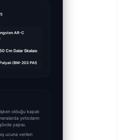
m
Tungsten AR-C
u
150 Cm Dalar Skalası
Palyalı (BM-203 PAI)
işken olduğu kapalı
eralarda yırtıcıların
 gövde yapısı.
ş ucuna verilen