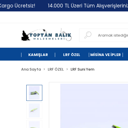
cretsiz!
14.000 TL Üzeri Tüm Alışverişlerinizde Ka
KAMIŞLAR
LRF ÖZEL
MİSİNA VE İPLER
Ana Sayfa
LRF ÖZEL
LRF Suni Yem