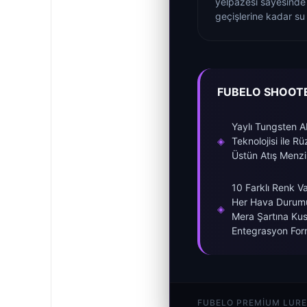
yelpazesi sayesinde 
geçişlerine kadar s
FUBELO SHOOTE
Yaylı Tungsten 
◈
Teknolojisi ile R
Üstün Atış Menzil
10 Farklı Renk V
Her Hava Durum
◈
Mera Şartına Ku
Entegrasyon Fo
FUBELO PREMIUM LURE