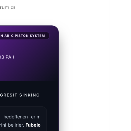
rumlar
N AR-C PISTON SYSTEM
03 PAI)
GRESIF SINKING
a hedeflenen erim
ni belirler.
Fubelo