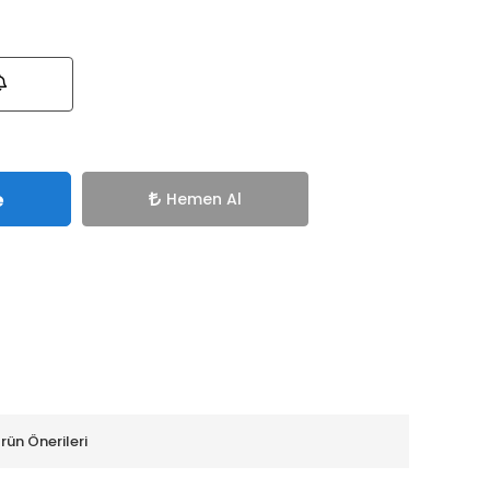
e
Hemen Al
rün Önerileri