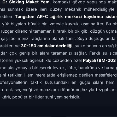
 Gr Sinking Maket Yem
, kompakt gövde yapısında mak
nsı sunmak üzere ileri düzey mekanik mühendisliğiyle g
 edilen
Tungsten AR-C ağırlık merkezi kaydırma siste
 yük bilyaları büyük bir ivmeyle kuyruk kısmına iter. Bu p
 rüzgar direncini tamamen kırarak bir ok gibi düzgün uçması
aşırtıcı menzil atışlarına olanak tanır. Suya düştüğü anda
rakteri ve
30-150 cm dalar derinliği
, su kolonunun en sığ 
adar çok geniş bir alanı taramanızı sağlar. Farklı su sıcak
datörleri yüksek agresiflikle cezbeden özel
Palyalı (BM-203 
e aksiyonuyla birleşerek levrek, lüfer, baraküda ve turna g
ksini tetikler. Hem meralarda erişilemez denilen mesafelerde
ofesyonellerin taktik kutusundaki en güçlü silahı hem 
n renk seçeneği ve muazzam döndürme hızıyla tezgahları
kârlı, popüler bir lider suni yem serisidir.