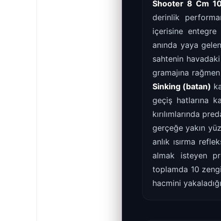
Shooter 8 Cm 10
derinlik performa
içerisine entegre
anında yaya gelen
sahtenin havadaki
gramajına rağmen ş
Sinking (batan)
ka
geçiş hatlarına k
kırılımlarında pre
gerçeğe yakın yüzm
anlık ısırma refle
almak isteyen pr
toplamda 10 zengi
hacmini yakaladığı 