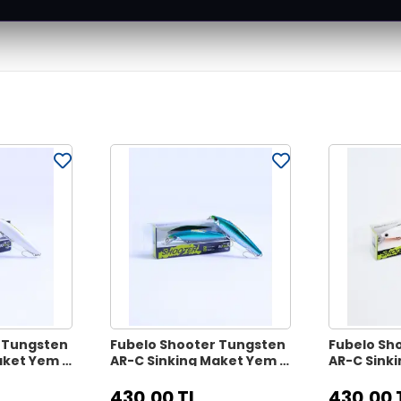
 Tungsten
Fubelo Shooter Tungsten
Fubelo Sh
aket Yem 8
AR-C Sinking Maket Yem 8
AR-C Sink
Kafa
cm 10 gr - Blue Killer
cm 10 gr -
430,00 TL
430,00 