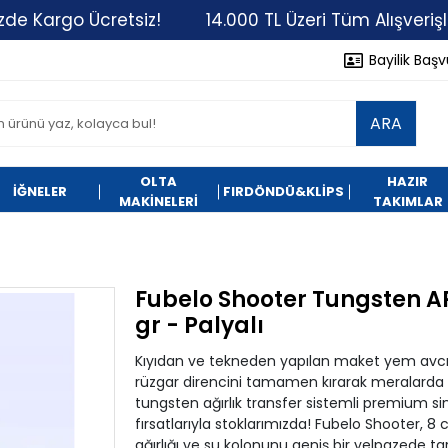
rgo Ücretsiz!
14.000 TL Üzeri Tüm Alışverişleriniz
Bayilik Baş
ARA
OLTA
HAZIR
İĞNELER
FIRDÖNDÜ&KLİPS
MAKİNELERİ
TAKIMLAR
Fubelo Shooter Tungsten A
gr - Palyalı
Kıyıdan ve tekneden yapılan maket yem avcılığı
rüzgar direncini tamamen kırarak meralarda
tungsten ağırlık transfer sistemli premium si
fırsatlarıyla stoklarımızda! Fubelo Shooter, 
ağırlığı ve su kolonunu geniş bir yelpazede t