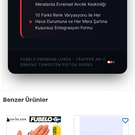
Meralarda Evrensel Avcılık Keskinliği
10 Farklı Renk Varyasyonu ile Her
◈
Hava Durumuna ve Her Mera Şartına
Kusursuz Entegrasyon Formu
FUBELO PREMIUM LURES - TRAPPER AR-C
SINKING TUNGSTEN PISTON SERIES
Benzer Ürünler