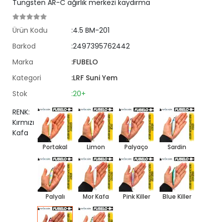
Tungsten AR-C ağırlık merkezi kaydırma
Ürün Kodu
:4.5 BM-201
Barkod
:2497395762442
Marka
:FUBELO
Kategori
:LRF Suni Yem
Stok
:20+
RENK:
Kırmızı
Kafa
Portakal
Limon
Palyaço
Sardin
Palyalı
Mor Kafa
Pink Killer
Blue Killer