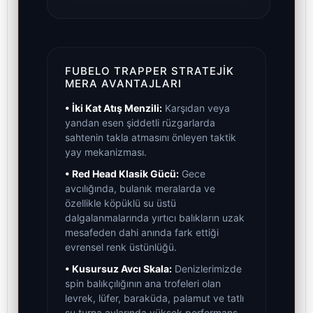
FUBELO TRAPPER STRATEJIK
MERA AVANTAJLARI
• İki Kat Atış Menzili:
Karşıdan veya
yandan esen şiddetli rüzgarlarda
sahtenin takla atmasını önleyen taktik
yay mekanizması.
• Red Head Klasik Gücü:
Gece
avcılığında, bulanık meralarda ve
özellikle köpüklü su üstü
dalgalanmalarında yırtıcı balıkların uzak
mesafeden dahi anında fark ettiği
evrensel renk üstünlüğü.
• Kusursuz Avcı Skala:
Denizlerimizde
spin balıkçılığının ana trofeleri olan
levrek, lüfer, baraküda, palamut ve tatlı
su turna avlarında yüksek performans.