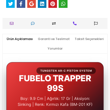
Ürün Açıklaması
Garanti ve Teslimat
Taksit Seçenekleri
Yorumlar
TUNGSTEN AR-C PISTON SYSTEM
FUBELO TRAPPER
99S
Boy: 9.9 Cm | Ağırlık: 17 Gr | Aksiyon:
Sinking | Renk: Kırmızı Kafa (BM-201 KF)