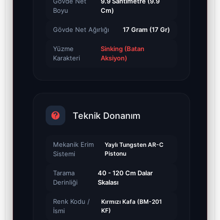
Gövde Net
9.9 Santimetre (9.9
Boyu
Cm)
Gövde Net Ağırlığı
17 Gram (17 Gr)
Yüzme
Sinking (Batan
Karakteri
Aksiyon)
Teknik Donanım
Mekanik Erim
Yaylı Tungsten AR-C
Sistemi
Pistonu
Tarama
40 - 120 Cm Dalar
Derinliği
Skalası
Renk Kodu /
Kırmızı Kafa (BM-201
İsmi
KF)