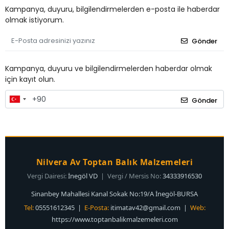
Kampanya, duyuru, bilgilendirmelerden e-posta ile haberdar
olmak istiyorum.
Gönder
Kampanya, duyuru ve bilgilendirmelerden haberdar olmak
için kayıt olun.
Gönder
Nilvera Av Toptan Balık Malzemeleri
Vergi Dairesi:
İnegöl VD
| Vergi / Mersis No:
34333916530
Sinanbey Mahallesi Kanal Sokak No:19/A İnegöl-BURSA
Tel:
05551612345 |
E-Posta:
itimatav42@gmail.com
|
Web:
https://www.toptanbalikmalzemeleri.com