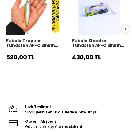
Fubelo Trapper
Fubelo Shooter
Tungsten AR-C Sinking
Tungsten AR-C Sinking
Maket Yem 9.9 cm 17 gr
Maket Yem 8 cm 10 gr -
- Yellow Killer
Mor Kafa
520,00 TL
430,00 TL
Hızlı Teslimat
Siparişleriniz en kısa sürede elinize ulaşır.
Güvenli Alışveriş
Güvenli ve kolay ödeme sistemi